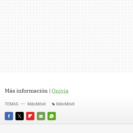
Más información |
Onivia
TEMAS
MásMóvil
MásMóvil
FACEBOOK
TWITTER
FLIPBOARD
E-
WHATSAPP
MAIL