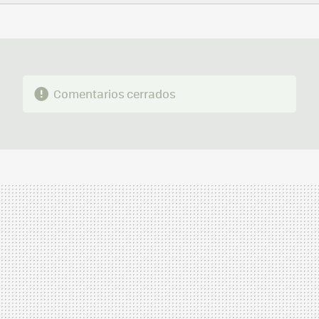
FACEBOOK
TWITTER
FLIPBOARD
E-
WHATSAPP
MAIL
Comentarios cerrados