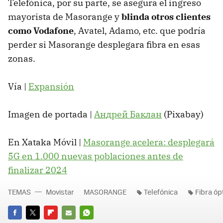
Telefónica, por su parte, se asegura el ingreso
mayorista de Masorange y
blinda otros clientes
como Vodafone
, Avatel, Adamo, etc. que podría
perder si Masorange desplegara fibra en esas
zonas.
Vía |
Expansión
Imagen de portada |
Андрей Баклан
(Pixabay)
En Xataka Móvil |
Masorange acelera: desplegará
5G en 1.000 nuevas poblaciones antes de
finalizar 2024
TEMAS
Movistar
MASORANGE
Telefónica
Fibra óp