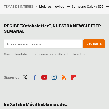
TEMAS DE INTERÉS
Mejores móviles
Samsung Galaxy S25
RECIBE "Xatakaletter", NUESTRA NEWSLETTER
SEMANAL
SUSCRIBIR
Suscribiéndote aceptas nuestra
política de privacidad
Síguenos
Twit
Fac
You
Inst
RSS
Flip
ter
ebo
tub
agr
boa
ok
e
am
rd
En Xataka Móvil hablamos de...