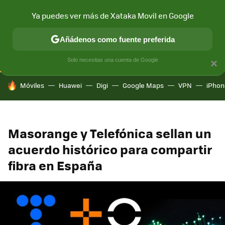
Ya puedes ver más de Xataka Movil en Google
CONECTIVIDAD
MÓVIL Y SOCIEDAD
APLICACIONES
COM
Añádenos como fuente preferida
Solo necesitas una cuenta de Google
×
HOY SE HABLA DE
Móviles
Huawei
Digi
Google Maps
VPN
iPhon
Masorange y Telefónica sellan un
acuerdo histórico para compartir
fibra en España