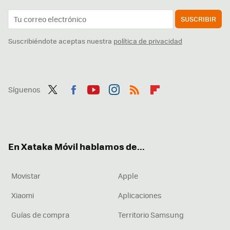
SUSCRIBIR
Suscribiéndote aceptas nuestra
política de privacidad
Síguenos
Twit
Fac
You
Inst
RSS
Flip
ter
ebo
tub
agr
boa
ok
e
am
rd
En Xataka Móvil hablamos de...
Movistar
Apple
Xiaomi
Aplicaciones
Guías de compra
Territorio Samsung