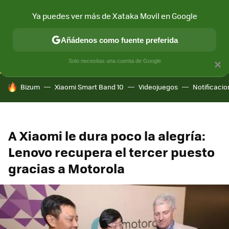
Ya puedes ver más de Xataka Movil en Google
CONECTIVIDAD
MÓVIL Y SOCIEDAD
APLICACIONES
COM
Añádenos como fuente preferida
Solo necesitas una cuenta de Google
×
HOY SE HABLA DE
Bizum
Xiaomi Smart Band 10
Videojuegos
Notificaci
A Xiaomi le dura poco la alegría:
Lenovo recupera el tercer puesto
gracias a Motorola