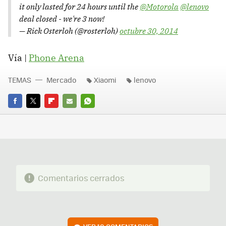
it only lasted for 24 hours until the
@Motorola
@lenovo
deal closed - we're 3 now!
— Rick Osterloh (@rosterloh)
octubre 30, 2014
Vía |
Phone Arena
TEMAS
Mercado
Xiaomi
lenovo
FACEBOOK
TWITTER
FLIPBOARD
E-
WHATSAPP
MAIL
Comentarios cerrados