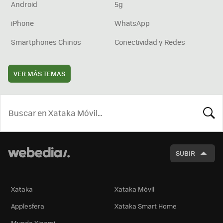
Android
5g
iPhone
WhatsApp
Smartphones Chinos
Conectividad y Redes
VER MÁS TEMAS
BUSCA
SUBIR
Xataka
Xataka Móvil
Applesfera
Xataka Smart Home
Mundo Xiaomi