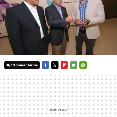
10 comentarios
FACEBOOK
TWITTER
FLIPBOARD
E-
WHATSAPP
MAIL