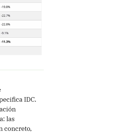
e
specifica IDC.
ación
a: las
n concreto,