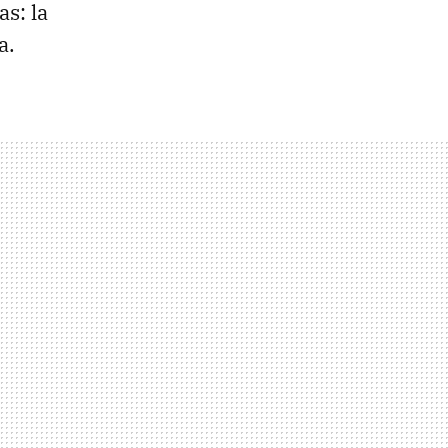
s: la
a.