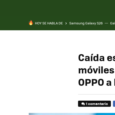
HOY SE HABLA DE
Samsung Galaxy S26
Ga
Caída e
móviles
OPPO a 
1 comentario