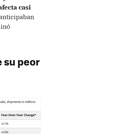
afecta casi
s anticipaban
minó
e su peor