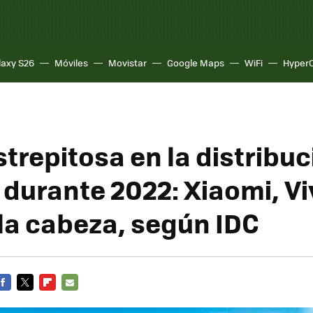
laxy S26
Móviles
Movistar
Google Maps
WiFi
Hyper
strepitosa en la distribuc
 durante 2022: Xiaomi, Vi
la cabeza, según IDC
FACEBOOK
TWITTER
FLIPBOARD
E-