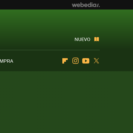
NUEVO
OMPRA
Flipboard
Instagram
Youtube
Twitter