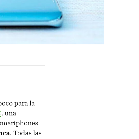
oco para la
C
, una
e smartphones
unca
. Todas las