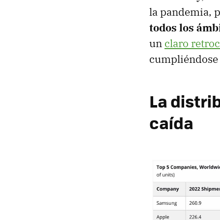
la pandemia, p
todos los ámb
un
claro retro
cumpliéndose 
La distr
caída