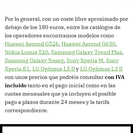
Por lo general, con un coste libre aproximado por
debajo de los 180 euros, entre los catálogos de
los operadores encontramos modelos como
Huawei Ascend G526
,
Huawei Ascend G630
,
Nokia Lumia 520
,
Samsung Galaxy Trend Plus
,
Samsung Galaxy Young
,
Sony Xperia M
,
Sony
Xperia E1
,
LG Optimus L5 II
y
LG Optimus L3 II
con unos precios que podréis consultar
con IVA
incluido
tanto en el pago inicial como en las
cuotas mensuales que ya incluyen el posible
pago a plazos durante 24 meses y la tarifa
correspondiente.