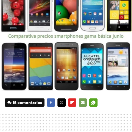
15 comentarios
FACEBOOK
TWITTER
FLIPBOARD
E-
WHATSAPP
MAIL