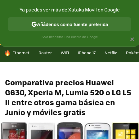
Ya puedes ver más de Xataka Movil en Google
CONECTIVIDAD
MÓVIL Y SOCIEDAD
APLICACIONES
COM
Añádenos como fuente preferida
Solo necesitas una cuenta de Google
×
HOY SE HABLA DE
Ethernet
Router
WiFi
iPhone 17
Netflix
Pokém
Comparativa precios Huawei
G630, Xperia M, Lumia 520 o LG L5
II entre otros gama básica en
Junio y móviles gratis