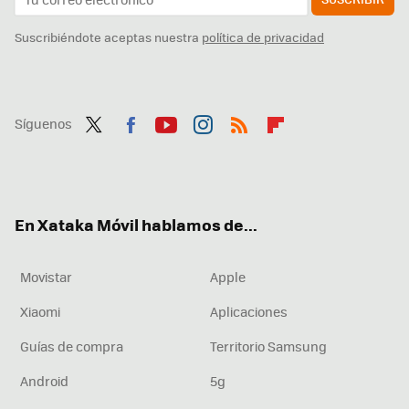
Suscribiéndote aceptas nuestra
política de privacidad
Síguenos
Twit
Fac
You
Inst
RSS
Flip
ter
ebo
tub
agr
boa
ok
e
am
rd
En Xataka Móvil hablamos de...
Movistar
Apple
Xiaomi
Aplicaciones
Guías de compra
Territorio Samsung
Android
5g