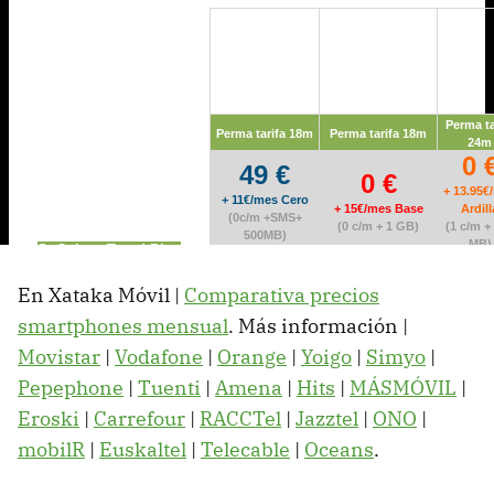
En Xataka Móvil |
Comparativa precios
smartphones mensual
. Más información |
Movistar
|
Vodafone
|
Orange
|
Yoigo
|
Simyo
|
Pepephone
|
Tuenti
|
Amena
|
Hits
|
MÁSMÓVIL
|
Eroski
|
Carrefour
|
RACCTel
|
Jazztel
|
ONO
|
mobilR
|
Euskaltel
|
Telecable
|
Oceans
.