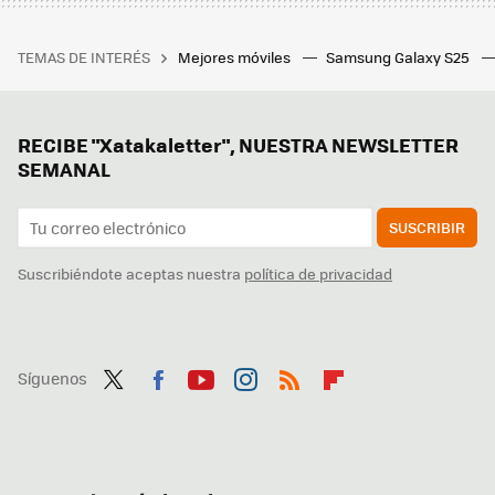
TEMAS DE INTERÉS
Mejores móviles
Samsung Galaxy S25
RECIBE "Xatakaletter", NUESTRA NEWSLETTER
SEMANAL
SUSCRIBIR
Suscribiéndote aceptas nuestra
política de privacidad
Síguenos
Twit
Fac
You
Inst
RSS
Flip
ter
ebo
tub
agr
boa
ok
e
am
rd