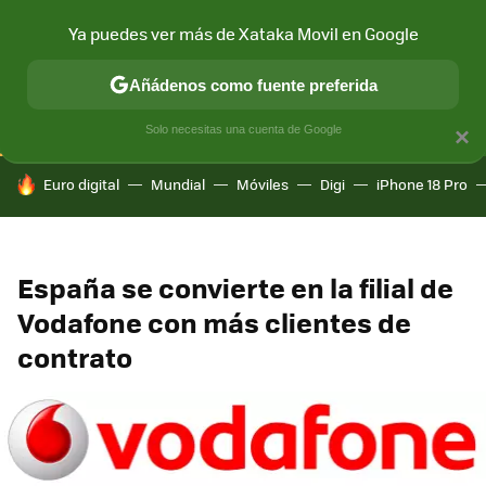
Ya puedes ver más de Xataka Movil en Google
CONECTIVIDAD
MÓVIL Y SOCIEDAD
APLICACIONES
COM
Añádenos como fuente preferida
Solo necesitas una cuenta de Google
×
HOY SE HABLA DE
Euro digital
Mundial
Móviles
Digi
iPhone 18 Pro
España se convierte en la filial de
Vodafone con más clientes de
contrato