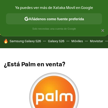
Ya puedes ver más de Xataka Movil en Google
CONECTIVIDAD
MÓVIL Y SOCIEDAD
APLICACIONES
COM
Añádenos como fuente preferida
Solo necesitas una cuenta de Google
×
HOY SE HABLA DE
Samsung Galaxy S26
Galaxy S26
Móviles
Movistar
¿Está Palm en venta?