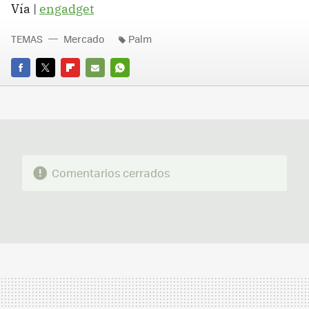
Vía |
engadget
TEMAS
Mercado
Palm
FACEBOOK
TWITTER
FLIPBOARD
E-
WHATSAPP
MAIL
Comentarios cerrados