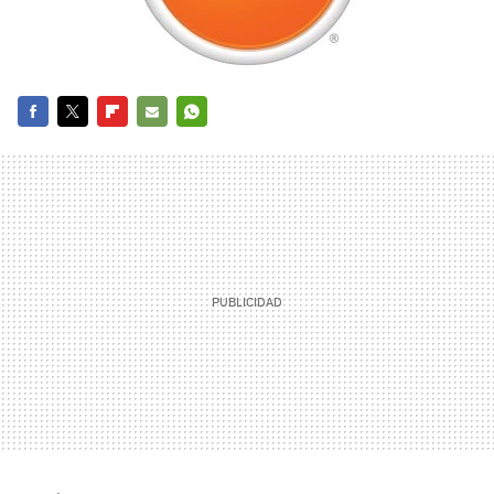
FACEBOOK
TWITTER
FLIPBOARD
E-
WHATSAPP
MAIL