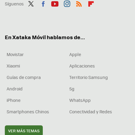
Síguenos
Twit
Fac
You
Inst
RSS
Flip
ter
ebo
tub
agr
boa
ok
e
am
rd
En Xataka Móvil hablamos de...
Movistar
Apple
Xiaomi
Aplicaciones
Guías de compra
Territorio Samsung
Android
5g
iPhone
WhatsApp
Smartphones Chinos
Conectividad y Redes
VER MÁS TEMAS