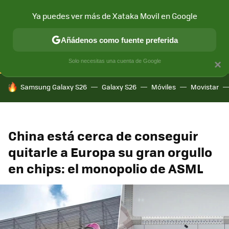
Ya puedes ver más de Xataka Movil en Google
CONECTIVIDAD
MÓVIL Y SOCIEDAD
APLICACIONES
COM
Añádenos como fuente preferida
Solo necesitas una cuenta de Google
×
HOY SE HABLA DE
Samsung Galaxy S26
Galaxy S26
Móviles
Movistar
China está cerca de conseguir
quitarle a Europa su gran orgullo
en chips: el monopolio de ASML