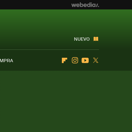
NUEVO
OMPRA
Flipboard
Instagram
Youtube
Twitter