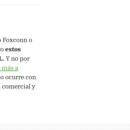
o Foxconn o
ro
estos
L
. Y no por
 más a
mo ocurre con
a comercial y