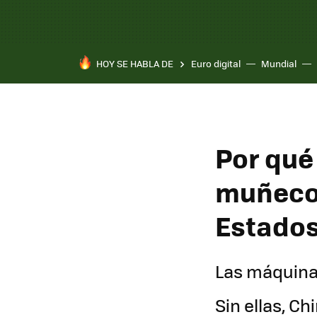
HOY SE HABLA DE
Euro digital
Mundial
Pixel 10a
Por qué
muñeco 
Estados
Las máquinas
Sin ellas, C