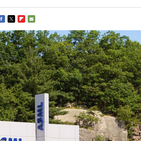
FACEBOOK
TWITTER
FLIPBOARD
E-
MAIL