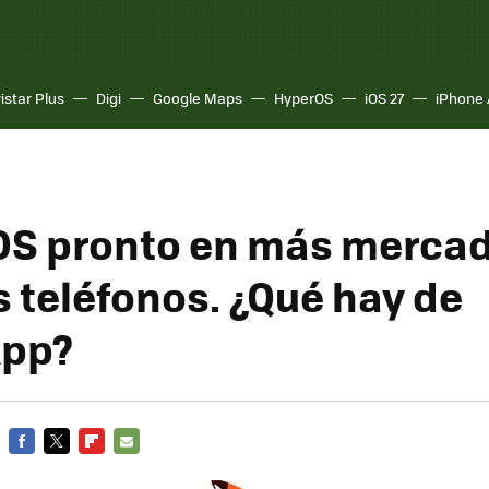
istar Plus
Digi
Google Maps
HyperOS
iOS 27
iPhone 
 OS pronto en más merca
 teléfonos. ¿Qué hay de
pp?
FACEBOOK
TWITTER
FLIPBOARD
E-