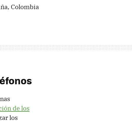
aña, Colombia
léfonos
anas
ión de los
ar los