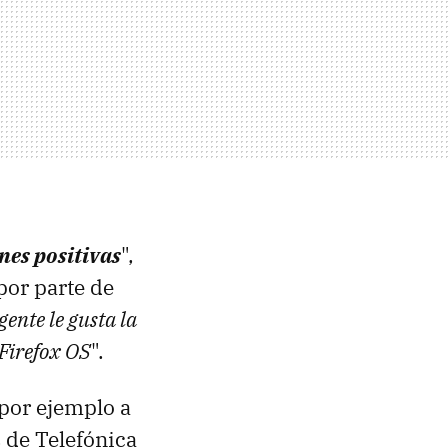
nes positivas
",
por parte de
 gente le gusta la
 Firefox OS
".
 por ejemplo a
s de Telefónica