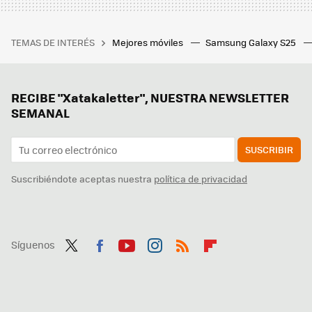
TEMAS DE INTERÉS
Mejores móviles
Samsung Galaxy S25
RECIBE "Xatakaletter", NUESTRA NEWSLETTER
SEMANAL
SUSCRIBIR
Suscribiéndote aceptas nuestra
política de privacidad
Síguenos
Twit
Fac
You
Inst
RSS
Flip
ter
ebo
tub
agr
boa
ok
e
am
rd