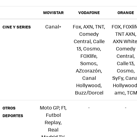
MOVISTAR
VODAFONE
ORANGE
Canal+
Fox, AXN, TNT,
FOX, FOXlif
CINE Y SERIES
Comedy
TNT AXN,
Central, Calle
AXN White
13, Cosmo,
Comedy
FOXlife,
Central,
Somos,
Calle 13,
AZcorazón,
Cosmo,
Canal
SyFy, Cana
Hollywood,
Hollywood
Buzz/Dorcel
amc, TC
Moto GP, F1,
-
-
OTROS
Futbol
DEPORTES
Replay,
Real
Madrid TV,