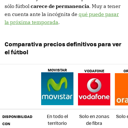
sólo fútbol
carece de permanencia
. Muy a tener
en cuenta ante la incógnita de
qué puede pasar
la próxima temporada
.
Comparativa precios definitivos para ver
el fútbol
MOVISTAR
VODAFONE
O
En todo el
Solo en zonas
Solo 
DISPONIBILIDAD
territorio
de fibra
CON