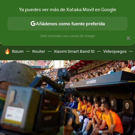
Ya puedes ver más de Xataka Movil en Google
CONECTIVIDAD
MÓVIL Y SOCIEDAD
APLICACIONES
COM
Añádenos como fuente preferida
Solo necesitas una cuenta de Google
×
HOY SE HABLA DE
Bizum
Router
Xiaomi Smart Band 10
Videojuegos