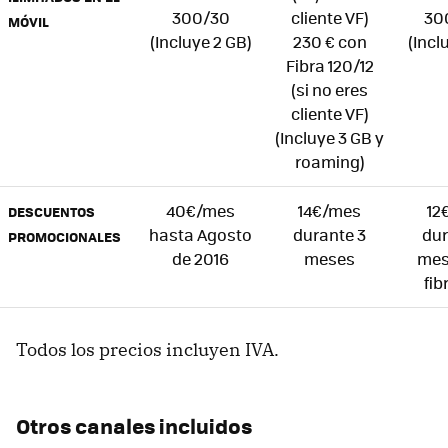
300/30
cliente VF)
30
MÓVIL
(Incluye 2 GB)
230 € con
(Incl
Fibra 120/12
(si no eres
cliente VF)
(Incluye 3 GB y
roaming)
40€/mes
14€/mes
12
DESCUENTOS
hasta Agosto
durante 3
dur
PROMOCIONALES
de 2016
meses
mes
fib
Todos los precios incluyen IVA.
Otros canales incluidos