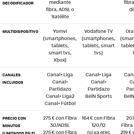
mediante
fibr
DECODIFICADOR
fibra, ADSL o
di
Satélite
Yomvi
Vodafone TV
Ora
MULTIDISPOSITIVO
(smartphones,
(smartphones,
(smar
tablets,
tablets, smart
table
smart tvs,
tvs)
Xbox)
Canal+ Liga
Canal+ Liga
Cana
CANALES
Canal+
Canal+
C
INCLUIDOS
Partidazo
Partidazo
Par
Canal+ Liga2
BeIN Sports
BeIN
Canal+ Fútbol
275 € con Fibra
164 € con Fibra
207
PRECIO CON
30/ADSL
120/12
Fibra
MINUTOS
275 € con Fibra
(si ya eres
219 € 
ILIMITADOS EN EL