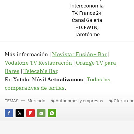
Intereconomia
TV, France 24,
Canal Galería
HD, EWTN,
Tarotéame
Más información |
Movistar Fusión+ Bar
|
Vodafone TV Restauración
|
Orange TV para
Bares
|
Telecable Bar
.
En Xataka Móvil
Actualizamos
|
Todas las
comparativas de tarifas
.
TEMAS
Mercado
Autónomos y empresas
Oferta co
FACEBOOK
TWITTER
FLIPBOARD
E-
WHATSAPP
MAIL