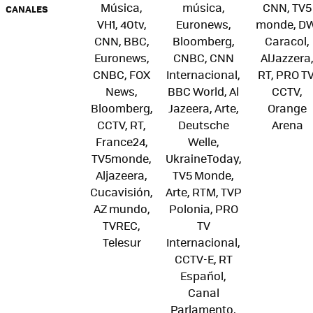
Música,
música,
CNN, TV5
CANALES
VH1, 40tv,
Euronews,
monde, DW
CNN, BBC,
Bloomberg,
Caracol,
Euronews,
CNBC, CNN
AlJazzera
CNBC, FOX
Internacional,
RT, PRO TV
News,
BBC World, Al
CCTV,
Bloomberg,
Jazeera, Arte,
Orange
CCTV, RT,
Deutsche
Arena
France24,
Welle,
TV5monde,
UkraineToday,
Aljazeera,
TV5 Monde,
Cucavisión,
Arte, RTM, TVP
AZ mundo,
Polonia, PRO
TVREC,
TV
Telesur
Internacional,
CCTV-E, RT
Español,
Canal
Parlamento,