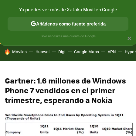
Ya puedes ver más de Xataka Movil en Google
CONECTIVIDAD
MÓVIL Y SOCIEDAD
APLICACIONES
COM
Añádenos como fuente preferida
Solo necesitas una cuenta de Google
×
HOY SE HABLA DE
Móviles
Huawei
Digi
Google Maps
VPN
Hype
Gartner: 1.6 millones de Windows
Phone 7 vendidos en el primer
trimestre, esperando a Nokia