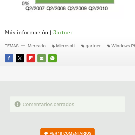
Más información |
Gartner
TEMAS
Mercado
Microsoft
gartner
Windows P
FACEBOOK
TWITTER
FLIPBOARD
E-
WHATSAPP
MAIL
Comentarios cerrados
VER
18 COMENTARIOS