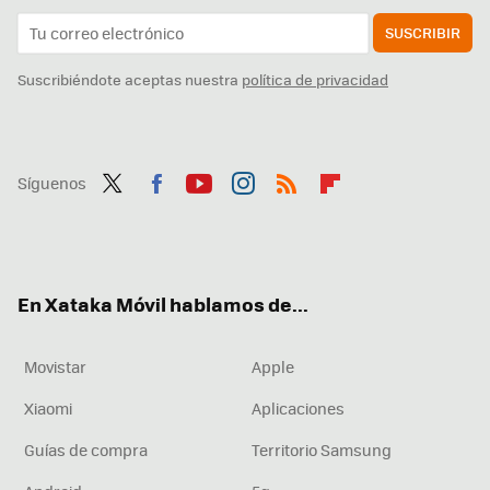
SUSCRIBIR
Suscribiéndote aceptas nuestra
política de privacidad
Síguenos
Twit
Fac
You
Inst
RSS
Flip
ter
ebo
tub
agr
boa
ok
e
am
rd
En Xataka Móvil hablamos de...
Movistar
Apple
Xiaomi
Aplicaciones
Guías de compra
Territorio Samsung