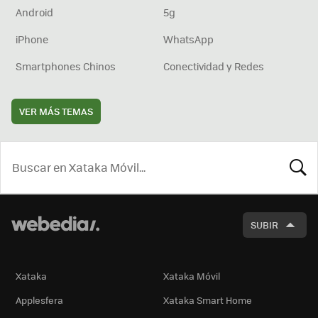
Android
5g
iPhone
WhatsApp
Smartphones Chinos
Conectividad y Redes
VER MÁS TEMAS
BUSCA
SUBIR
Xataka
Xataka Móvil
Applesfera
Xataka Smart Home