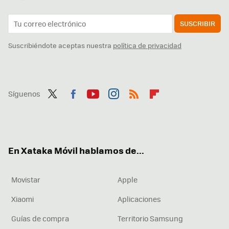
SUSCRIBIR
Suscribiéndote aceptas nuestra
política de privacidad
Síguenos
Twit
Fac
You
Inst
RSS
Flip
ter
ebo
tub
agr
boa
ok
e
am
rd
En Xataka Móvil hablamos de...
Movistar
Apple
Xiaomi
Aplicaciones
Guías de compra
Territorio Samsung