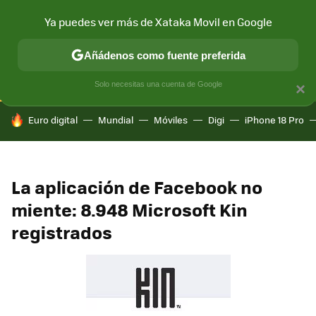
Ya puedes ver más de Xataka Movil en Google
CONECTIVIDAD
MÓVIL Y SOCIEDAD
APLICACIONES
COM
Añádenos como fuente preferida
Solo necesitas una cuenta de Google
×
HOY SE HABLA DE
Euro digital
Mundial
Móviles
Digi
iPhone 18 Pro
La aplicación de Facebook no
miente: 8.948 Microsoft Kin
registrados