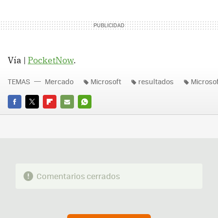
Vía |
PocketNow
.
TEMAS
Mercado
Microsoft
resultados
Microsof
FACEBOOK
TWITTER
FLIPBOARD
E-
WHATSAPP
MAIL
Comentarios cerrados