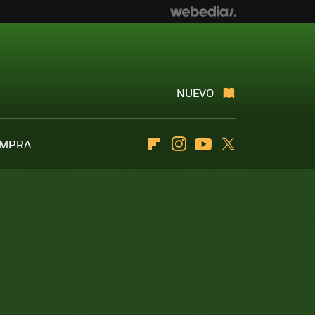
NUEVO
OMPRA
Flipboard
Instagram
Youtube
Twitter