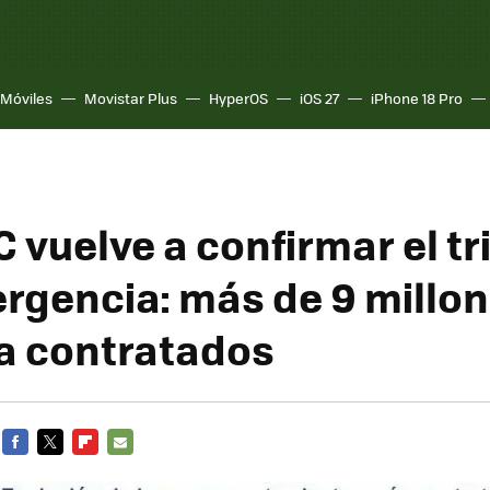
Móviles
Movistar Plus
HyperOS
iOS 27
iPhone 18 Pro
 vuelve a confirmar el tr
ergencia: más de 9 millo
a contratados
FACEBOOK
TWITTER
FLIPBOARD
E-