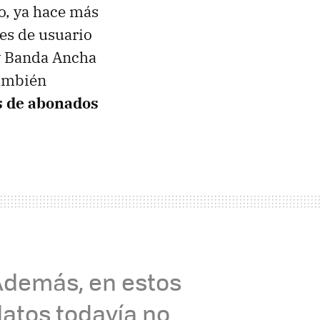
o, ya hace más
nes de usuario
 y Banda Ancha
también
es de abonados
Además, en estos
atos todavía no