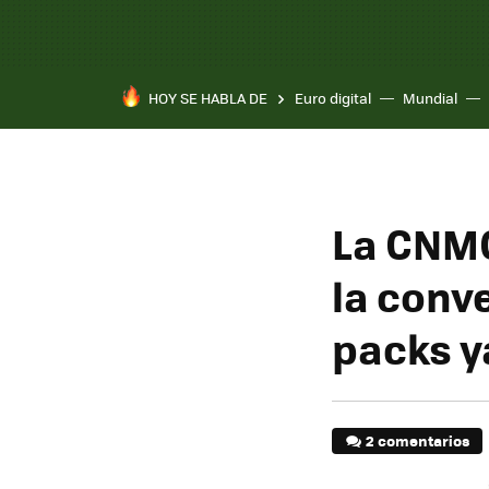
HOY SE HABLA DE
Euro digital
Mundial
La CNMC
la conv
packs y
2 comentarios