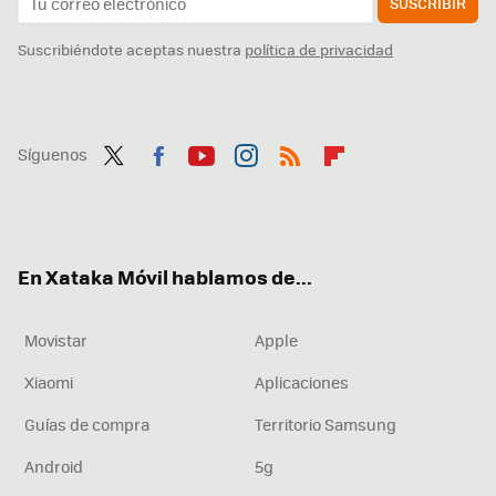
SUSCRIBIR
Suscribiéndote aceptas nuestra
política de privacidad
Síguenos
Twit
Fac
You
Inst
RSS
Flip
ter
ebo
tub
agr
boa
ok
e
am
rd
En Xataka Móvil hablamos de...
Movistar
Apple
Xiaomi
Aplicaciones
Guías de compra
Territorio Samsung
Android
5g