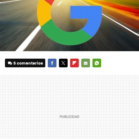
5 comentarios
FACEBOOK
TWITTER
FLIPBOARD
E-
WHATSAPP
MAIL