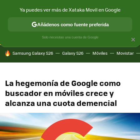
Ya puedes ver más de Xataka Movil en Google
CONECTIVIDAD
MÓVIL Y SOCIEDAD
APLICACIONES
COM
Añádenos como fuente preferida
Solo necesitas una cuenta de Google
×
HOY SE HABLA DE
Samsung Galaxy S26
Galaxy S26
Móviles
Movistar
La hegemonía de Google como
buscador en móviles crece y
alcanza una cuota demencial