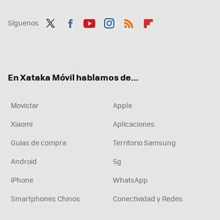
Síguenos
Twit
Fac
You
Inst
RSS
Flip
ter
ebo
tub
agr
boa
ok
e
am
rd
En Xataka Móvil hablamos de...
Movistar
Apple
Xiaomi
Aplicaciones
Guías de compra
Territorio Samsung
Android
5g
iPhone
WhatsApp
Smartphones Chinos
Conectividad y Redes