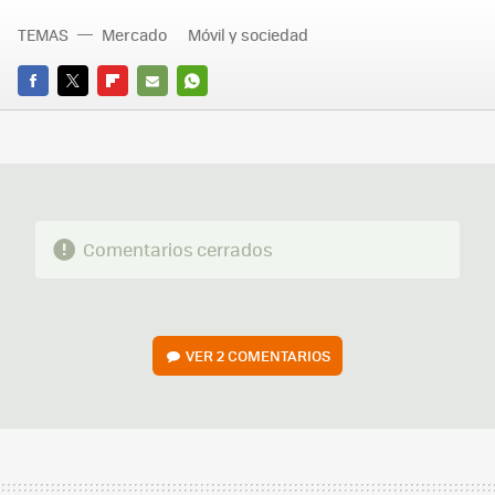
TEMAS
Mercado
Móvil y sociedad
FACEBOOK
TWITTER
FLIPBOARD
E-
WHATSAPP
MAIL
Comentarios cerrados
VER
2 COMENTARIOS