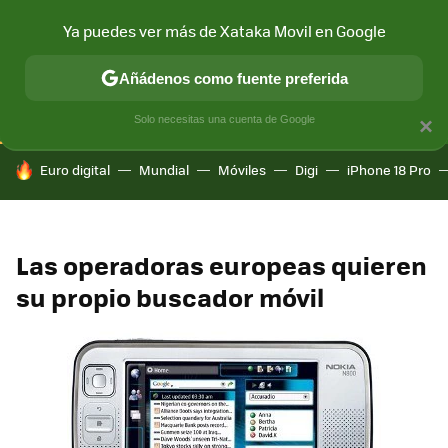
Ya puedes ver más de Xataka Movil en Google
CONECTIVIDAD
MÓVIL Y SOCIEDAD
APLICACIONES
COM
Añádenos como fuente preferida
Solo necesitas una cuenta de Google
×
HOY SE HABLA DE
Euro digital
Mundial
Móviles
Digi
iPhone 18 Pro
Las operadoras europeas quieren
su propio buscador móvil