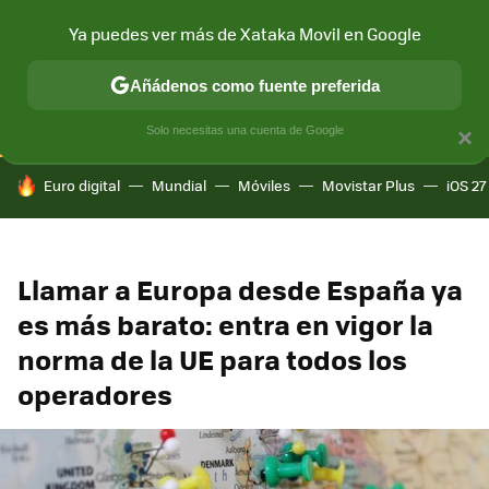
Ya puedes ver más de Xataka Movil en Google
CONECTIVIDAD
MÓVIL Y SOCIEDAD
APLICACIONES
COM
Añádenos como fuente preferida
Solo necesitas una cuenta de Google
×
HOY SE HABLA DE
Euro digital
Mundial
Móviles
Movistar Plus
iOS 27
Llamar a Europa desde España ya
es más barato: entra en vigor la
norma de la UE para todos los
operadores