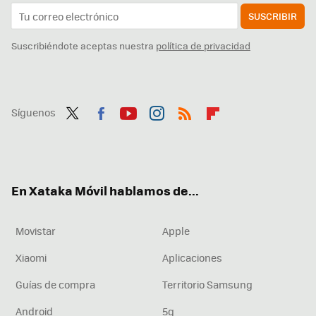
SUSCRIBIR
Suscribiéndote aceptas nuestra
política de privacidad
Síguenos
Twit
Fac
You
Inst
RSS
Flip
ter
ebo
tub
agr
boa
ok
e
am
rd
En Xataka Móvil hablamos de...
Movistar
Apple
Xiaomi
Aplicaciones
Guías de compra
Territorio Samsung
Android
5g