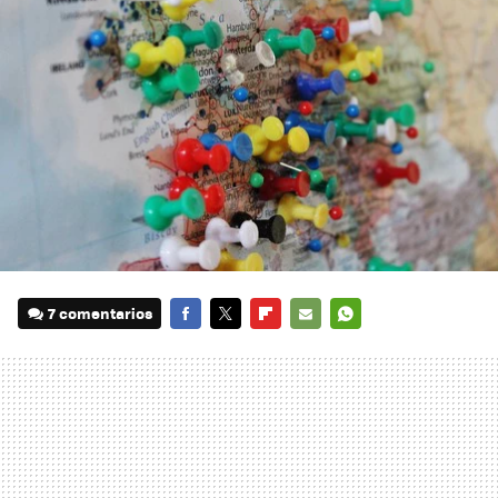
7 comentarios
FACEBOOK
TWITTER
FLIPBOARD
E-
WHATSAPP
MAIL