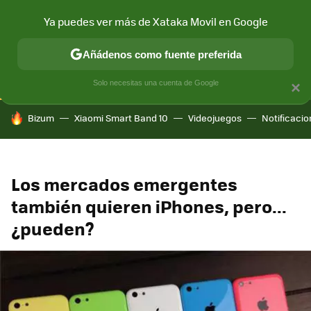
Ya puedes ver más de Xataka Movil en Google
CONECTIVIDAD
MÓVIL Y SOCIEDAD
APLICACIONES
COM
Añádenos como fuente preferida
Solo necesitas una cuenta de Google
×
HOY SE HABLA DE
Bizum
Xiaomi Smart Band 10
Videojuegos
Notificaci
Los mercados emergentes
también quieren iPhones, pero...
¿pueden?