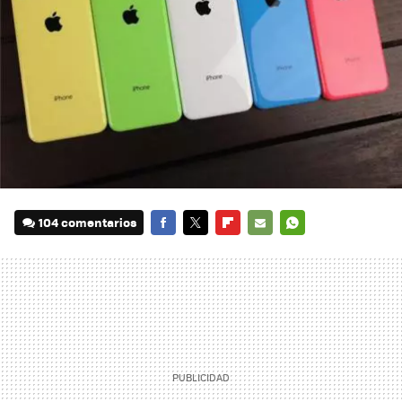
104 comentarios
FACEBOOK
TWITTER
FLIPBOARD
E-
WHATSAPP
MAIL