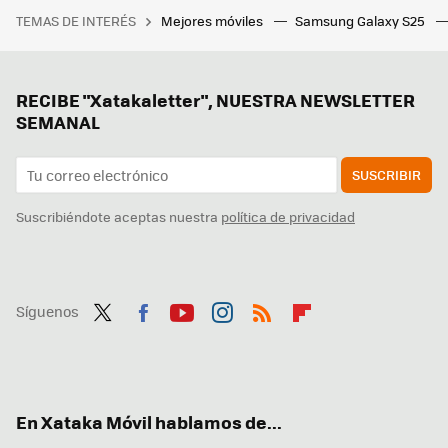
TEMAS DE INTERÉS
Mejores móviles
Samsung Galaxy S25
RECIBE "Xatakaletter", NUESTRA NEWSLETTER
SEMANAL
SUSCRIBIR
Suscribiéndote aceptas nuestra
política de privacidad
Síguenos
Twit
Fac
You
Inst
RSS
Flip
ter
ebo
tub
agr
boa
ok
e
am
rd
En Xataka Móvil hablamos de...