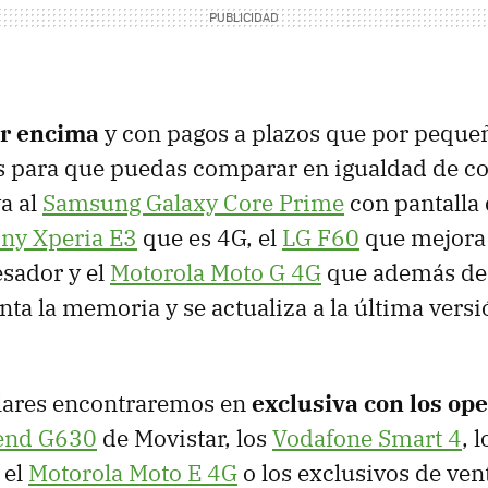
or encima
y con pagos a plazos que por peque
s para que puedas comparar en igualdad de c
a al
Samsung Galaxy Core Prime
con pantalla 
ny Xperia E3
que es 4G, el
LG F60
que mejora 
sador y el
Motorola Moto G 4G
que además de 
nta la memoria y se actualiza a la última vers
lares encontraremos en
exclusiva con los op
end G630
de Movistar, los
Vodafone Smart 4
, 
, el
Motorola Moto E 4G
o los exclusivos de ven