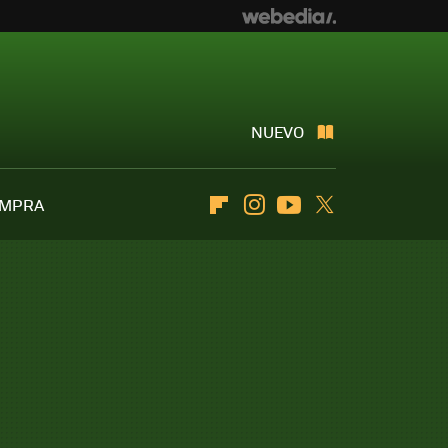
NUEVO
OMPRA
Flipboard
Instagram
Youtube
Twitter