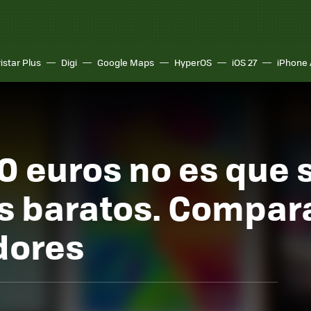
istar Plus
Digi
Google Maps
HyperOS
iOS 27
iPhone 
0 euros no es que 
ás baratos. Compa
dores