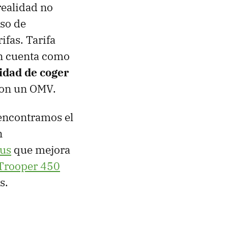
ealidad no
so de
ifas. Tarifa
en cuenta como
lidad de coger
con un OMV.
 encontramos el
n
lus
que mejora
Trooper 450
s.