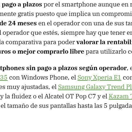
i pago a plazos
por el smartphone aunque en r
mente gratis puesto que implica un compromi
de 24 meses
en el operador con una de sus tar
el operador que estés, siempre hay que tener 
 la comparativa para poder
valorar la rentabi
uros o mejor comprarlo libre
para utilizarlo 
tphones sin pago a plazos según operador
,
635
con Windows Phone, el
Sony Xperia E1
co
es muy ajustadas, el
Samsung Galaxy Trend P
y la fluidez o el Alcatel OT Pop C7 y el
Kazam 
l tamaño de sus pantallas hasta las 5 pulgada