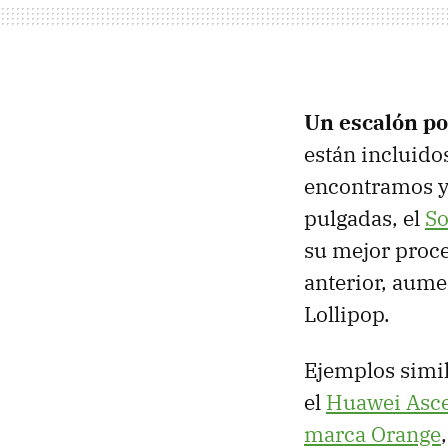
Un escalón p
están incluido
encontramos y
pulgadas, el
So
su mejor proce
anterior, aume
Lollipop.
Ejemplos simi
el
Huawei Asc
marca Orange