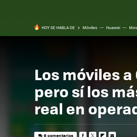
HOY SE HABLA DE
Móviles
Huawei
Mov
Los móviles a 
pero sí los m
real en opera
9 comentarios