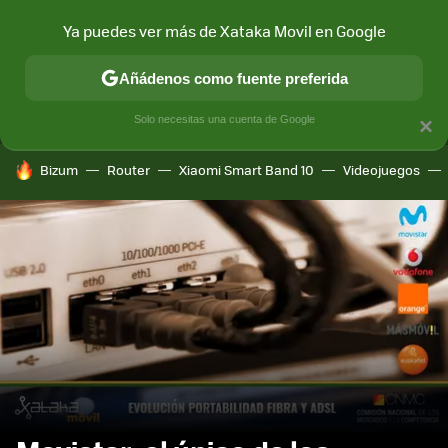
Ya puedes ver más de Xataka Movil en Google
MENÚ
NUEVO
Añádenos como fuente preferida
CONECTIVIDAD
MÓVIL Y SOCIEDAD
APLICACIONES
COM
Solo necesitas una cuenta de Google
×
HOY SE HABLA DE
Bizum
Router
Xiaomi Smart Band 10
Videojuegos