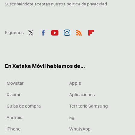
Suscribiéndote aceptas nuestra
política de privacidad
Síguenos
Twit
Fac
You
Inst
RSS
Flip
ter
ebo
tub
agr
boa
ok
e
am
rd
En Xataka Móvil hablamos de...
Movistar
Apple
Xiaomi
Aplicaciones
Guías de compra
Territorio Samsung
Android
5g
iPhone
WhatsApp