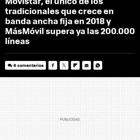
Movistar, el único de los
tradicionales que crece en
banda ancha fija en 2018 y
MásMóvil supera ya las 200.000
líneas
6 comentarios
FACEBOOK
TWITTER
FLIPBOARD
E-
WHATSAPP
MAIL