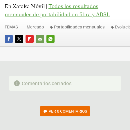
En Xataka Móvil |
Todos los resultados
mensuales de portabilidad en fibra y ADSL
.
TEMAS
Mercado
Portabilidades mensuales
Evoluci
FACEBOOK
TWITTER
FLIPBOARD
E-
WHATSAPP
MAIL
Comentarios cerrados
VER
6 COMENTARIOS