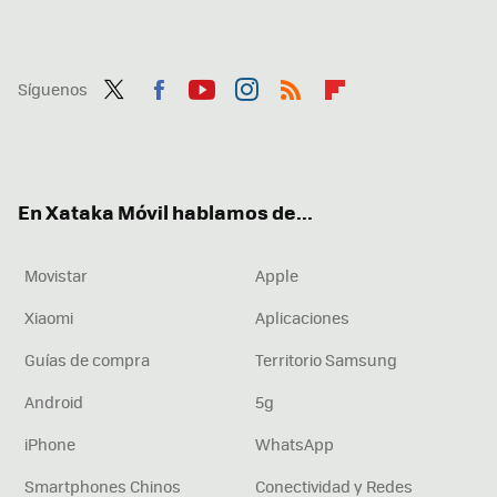
Síguenos
Twit
Fac
You
Inst
RSS
Flip
ter
ebo
tub
agr
boa
ok
e
am
rd
En Xataka Móvil hablamos de...
Movistar
Apple
Xiaomi
Aplicaciones
Guías de compra
Territorio Samsung
Android
5g
iPhone
WhatsApp
Smartphones Chinos
Conectividad y Redes