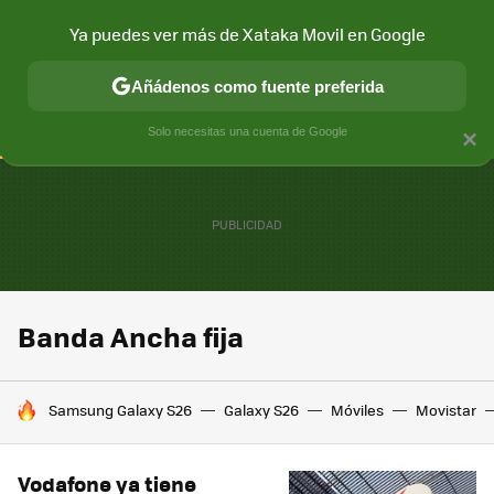
Ya puedes ver más de Xataka Movil en Google
CONECTIVIDAD
MÓVIL Y SOCIEDAD
APLICACIONES
COM
Añádenos como fuente preferida
Solo necesitas una cuenta de Google
×
Banda Ancha fija
HOY SE HABLA DE
Samsung Galaxy S26
Galaxy S26
Móviles
Movistar
Vodafone ya tiene