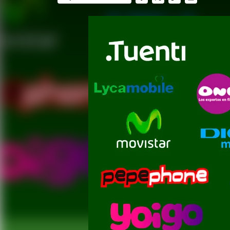
FACEBOOK
TWITTER
FLIPBOARD
E-
MAIL