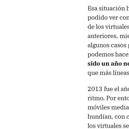
Esa situación 
podido ver com
de los virtual
anteriores, mi
algunos casos 
podemos hacer
sido un año ne
que más líneas
2013 fue el añ
ritmo. Por ent
móviles median
hundían, con c
los virtuales 