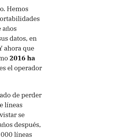
año. Hemos
ortabilidades
e años
us datos, en
 Y ahora que
omo
2016 ha
es el operador
rado de perder
e líneas
istar se
 años después,
.000 líneas