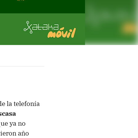
 la telefonía
scasa
que ya no
vieron año