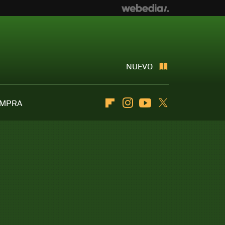
NUEVO
OMPRA
Flipboard
Instagram
Youtube
Twitter