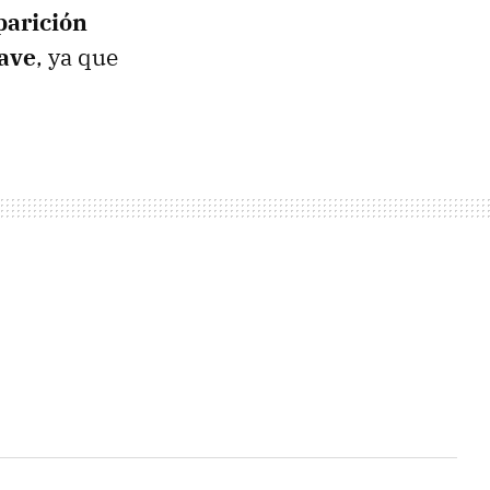
parición
lave
, ya que