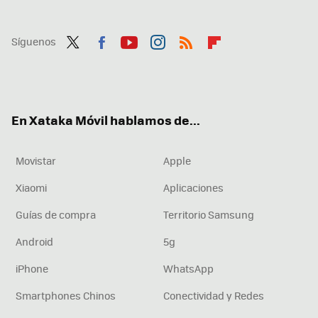
Síguenos
Twit
Fac
You
Inst
RSS
Flip
ter
ebo
tub
agr
boa
ok
e
am
rd
En Xataka Móvil hablamos de...
Movistar
Apple
Xiaomi
Aplicaciones
Guías de compra
Territorio Samsung
Android
5g
iPhone
WhatsApp
Smartphones Chinos
Conectividad y Redes