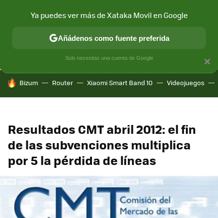
Ya puedes ver más de Xataka Movil en Google
CONECTIVIDAD
MÓVIL Y SOCIEDAD
APLICACIONES
COM
Añádenos como fuente preferida
Solo necesitas una cuenta de Google
×
HOY SE HABLA DE
Bizum
Router
Xiaomi Smart Band 10
Videojuegos
Resultados CMT abril 2012: el fin
de las subvenciones multiplica
por 5 la pérdida de líneas