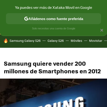
Ya puedes ver más de Xataka Movil en Google
CONECTIVIDAD
MÓVIL Y SOCIEDAD
APLICACIONES
COM
Añádenos como fuente preferida
Solo necesitas una cuenta de Google
×
HOY SE HABLA DE
Samsung Galaxy S26
Galaxy S26
Móviles
Movistar
Samsung quiere vender 200
millones de Smartphones en 2012