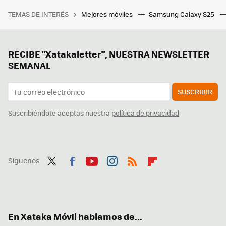
TEMAS DE INTERÉS
Mejores móviles
Samsung Galaxy S25
RECIBE "Xatakaletter", NUESTRA NEWSLETTER
SEMANAL
SUSCRIBIR
Suscribiéndote aceptas nuestra
política de privacidad
Síguenos
Twit
Fac
You
Inst
RSS
Flip
ter
ebo
tub
agr
boa
ok
e
am
rd
En Xataka Móvil hablamos de...