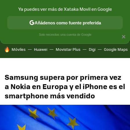
Ya puedes ver más de Xataka Movil en Google
MENÚ
NUEVO
Añádenos como fuente preferida
CONECTIVIDAD
MÓVIL Y SOCIEDAD
APLICACIONES
COM
Solo necesitas una cuenta de Google
×
HOY SE HABLA DE
Móviles
Huawei
Movistar Plus
Digi
Google Maps
Samsung supera por primera vez
a Nokia en Europa y el iPhone es el
smartphone más vendido