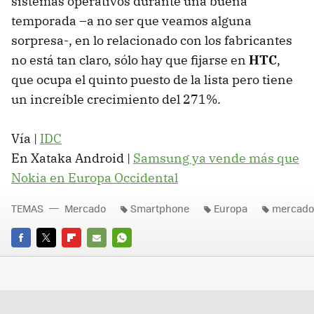
sistemas operativos durante una buena
temporada –a no ser que veamos alguna
sorpresa-, en lo relacionado con los fabricantes
no está tan claro, sólo hay que fijarse en
HTC
,
que ocupa el quinto puesto de la lista pero tiene
un increíble crecimiento del 271%.
Vía |
IDC
En Xataka Android |
Samsung ya vende más que
Nokia en Europa Occidental
TEMAS
Mercado
Smartphone
Europa
mercado
FACEBOOK
TWITTER
FLIPBOARD
E-
WHATSAPP
MAIL