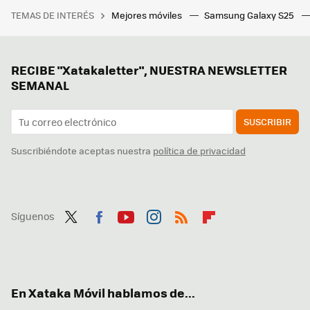
TEMAS DE INTERÉS
Mejores móviles
Samsung Galaxy S25
RECIBE "Xatakaletter", NUESTRA NEWSLETTER
SEMANAL
SUSCRIBIR
Suscribiéndote aceptas nuestra
política de privacidad
Síguenos
Twit
Fac
You
Inst
RSS
Flip
ter
ebo
tub
agr
boa
ok
e
am
rd
En Xataka Móvil hablamos de...