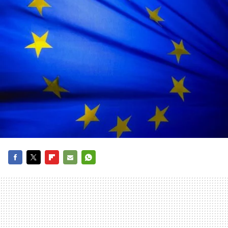
FACEBOOK
TWITTER
FLIPBOARD
E-
WHATSAPP
MAIL