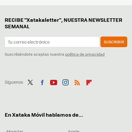
RECIBE "Xatakaletter", NUESTRA NEWSLETTER
SEMANAL
SUSCRIBIR
Suscribiéndote aceptas nuestra
política de privacidad
Síguenos
Twit
Fac
You
Inst
RSS
Flip
ter
ebo
tub
agr
boa
ok
e
am
rd
En Xataka Móvil hablamos de...
Movistar
Apple