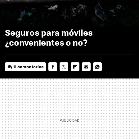
Seguros para móviles
¿convenientes o no?
11 comentarios
FACEBOOK
TWITTER
FLIPBOARD
E-
WHATSAPP
MAIL