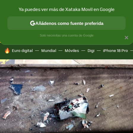
Ya puedes ver más de Xataka Movil en Google
CONECTIVIDAD
MÓVIL Y SOCIEDAD
APLICACIONES
COM
Añádenos como fuente preferida
Solo necesitas una cuenta de Google
×
HOY SE HABLA DE
Euro digital
Mundial
Móviles
Digi
iPhone 18 Pro