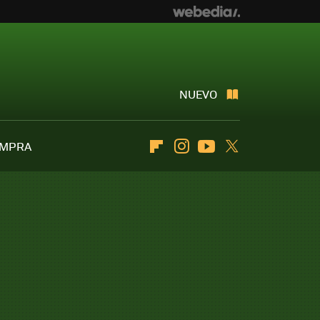
NUEVO
OMPRA
Flipboard
Instagram
Youtube
Twitter