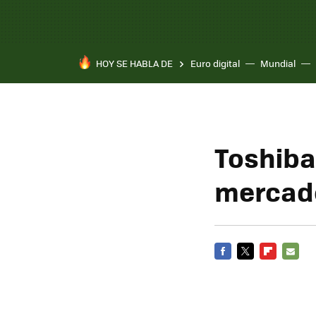
HOY SE HABLA DE
Euro digital
Mundial
Toshiba 
mercado
FACEBOOK
TWITTER
FLIPBOARD
E-
MAIL