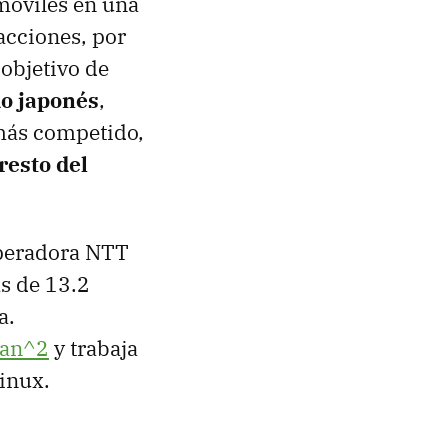
 móviles en una
acciones, por
 objetivo de
o japonés
,
más competido,
resto del
operadora
NTT
s de 13.2
a.
ian^2
y trabaja
inux.