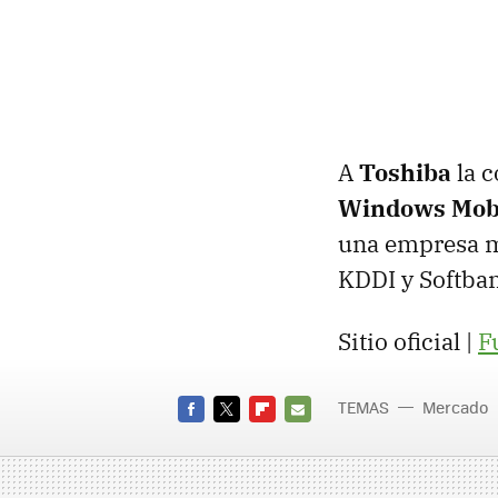
A
Toshiba
la c
Windows Mob
una empresa m
KDDI
y Softba
Sitio oficial |
F
TEMAS
Mercado
FACEBOOK
TWITTER
FLIPBOARD
E-
MAIL