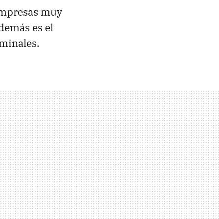
 empresas muy
demás es el
rminales.