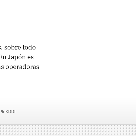
, sobre todo
 En Japón es
as operadoras
KDDI