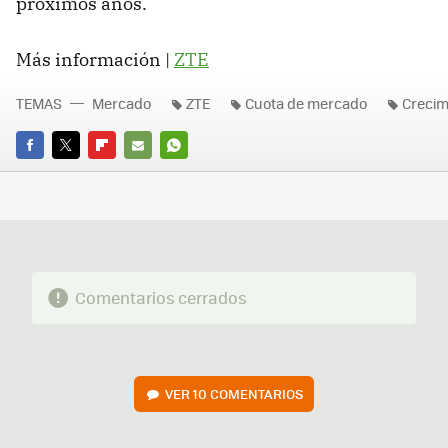
próximos años.
Más información |
ZTE
TEMAS
Mercado
ZTE
Cuota de mercado
Crecim
FACEBOOK
TWITTER
FLIPBOARD
E-
WHATSAPP
MAIL
Comentarios cerrados
VER
10 COMENTARIOS