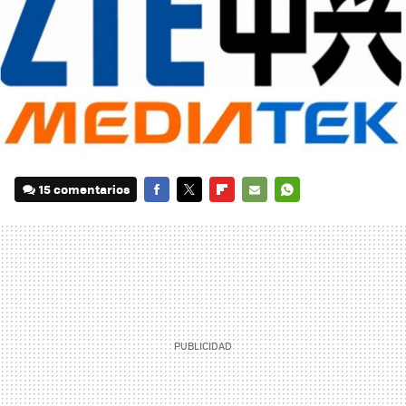
15 comentarios
FACEBOOK
TWITTER
FLIPBOARD
E-
WHATSAPP
MAIL