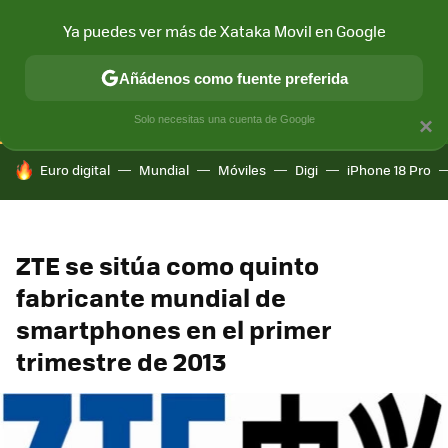
Ya puedes ver más de Xataka Movil en Google
CONECTIVIDAD
MÓVIL Y SOCIEDAD
APLICACIONES
COM
Añádenos como fuente preferida
Solo necesitas una cuenta de Google
×
HOY SE HABLA DE
Euro digital
Mundial
Móviles
Digi
iPhone 18 Pro
ZTE se sitúa como quinto
fabricante mundial de
smartphones en el primer
trimestre de 2013