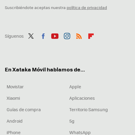
Suscribiéndote aceptas nuestra
política de privacidad
Síguenos
Twit
Fac
You
Inst
RSS
Flip
ter
ebo
tub
agr
boa
ok
e
am
rd
En Xataka Móvil hablamos de...
Movistar
Apple
Xiaomi
Aplicaciones
Guías de compra
Territorio Samsung
Android
5g
iPhone
WhatsApp