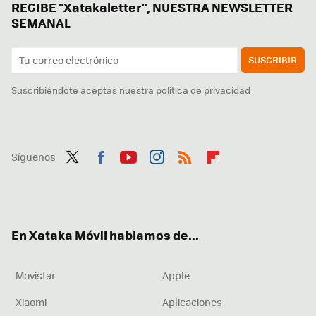
RECIBE "Xatakaletter", NUESTRA NEWSLETTER
SEMANAL
SUSCRIBIR
Suscribiéndote aceptas nuestra
política de privacidad
Síguenos
Twit
Fac
You
Inst
RSS
Flip
ter
ebo
tub
agr
boa
ok
e
am
rd
En Xataka Móvil hablamos de...
Movistar
Apple
Xiaomi
Aplicaciones