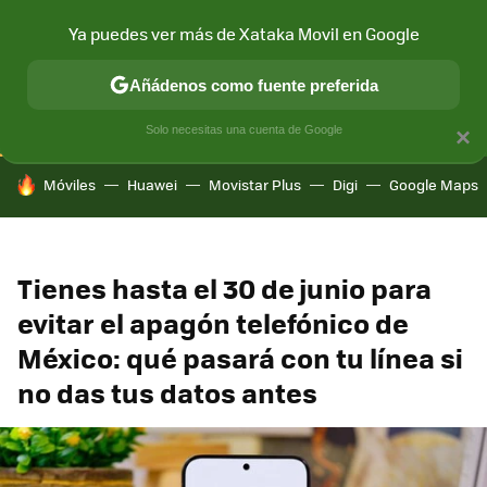
Ya puedes ver más de Xataka Movil en Google
CONECTIVIDAD
MÓVIL Y SOCIEDAD
APLICACIONES
COM
Añádenos como fuente preferida
Solo necesitas una cuenta de Google
×
HOY SE HABLA DE
Móviles
Huawei
Movistar Plus
Digi
Google Maps
Tienes hasta el 30 de junio para
evitar el apagón telefónico de
México: qué pasará con tu línea si
no das tus datos antes