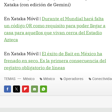
Xataka (con edición de Gemini)
En Xataka Móvil |
Durante el Mundial hará falta
un código QR como requisito para poder llegar a
casa para aquellos que vivan cerca del Estadio
Azteca
En Xataka Móvil |
El éxito de Bait en México ha
frenado en seco. Es la primera consecuencia del
registro obligatorio de líneas
TEMAS
México
México
Operadores
Conectivida
FACEBOOK
TWITTER
FLIPBOARD
E-
WHATSAPP
MAIL