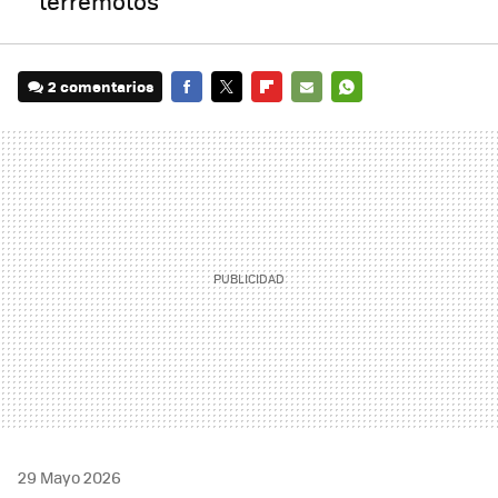
terremotos
2 comentarios
FACEBOOK
TWITTER
FLIPBOARD
E-
WHATSAPP
MAIL
29 Mayo 2026