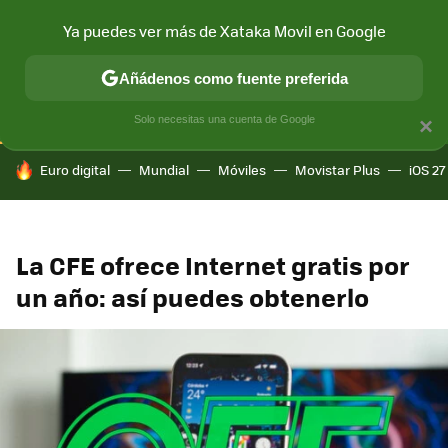
Ya puedes ver más de Xataka Movil en Google
CONECTIVIDAD
MÓVIL Y SOCIEDAD
APLICACIONES
COM
Añádenos como fuente preferida
Solo necesitas una cuenta de Google
×
HOY SE HABLA DE
Euro digital
Mundial
Móviles
Movistar Plus
iOS 27
La CFE ofrece Internet gratis por
un año: así puedes obtenerlo