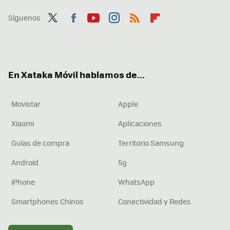
Síguenos
Twit
Fac
You
Inst
RSS
Flip
ter
ebo
tub
agr
boa
ok
e
am
rd
En Xataka Móvil hablamos de...
Movistar
Apple
Xiaomi
Aplicaciones
Guías de compra
Territorio Samsung
Android
5g
iPhone
WhatsApp
Smartphones Chinos
Conectividad y Redes