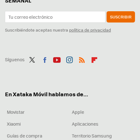
SEMANAL
SUSCRIBIR
Suscribiéndote aceptas nuestra
política de privacidad
Síguenos
Twit
Fac
You
Inst
RSS
Flip
ter
ebo
tub
agr
boa
ok
e
am
rd
En Xataka Móvil hablamos de...
Movistar
Apple
Xiaomi
Aplicaciones
Guías de compra
Territorio Samsung