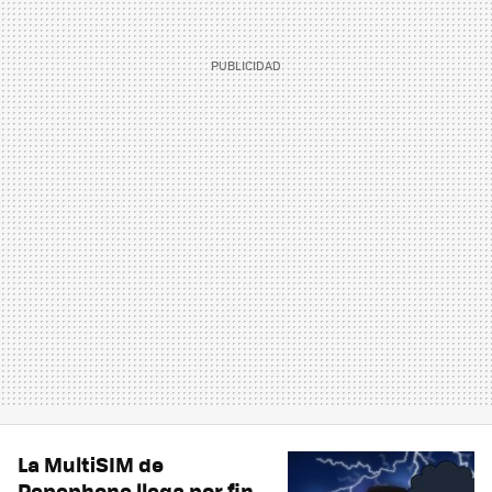
La MultiSIM de
Pepephone llega por fin