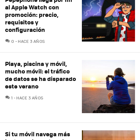
al Apple Watch con
promoción: precio,
requisitos y
configuración
COMENTARIOS
0
HACE 3 AÑOS
Playa, piscina y móvil,
mucho móvil: el tráfico
de datos se ha disparado
este verano
COMENTARIOS
1
HACE 3 AÑOS
Si tu móvil navega más