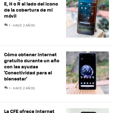
E, H o R al lado del icono
de la cobertura de mi
móvil
COMENTARIOS
1
HACE 2 AÑOS
Cómo obtener Internet
gratuito durante un año
con las ayudas
'Conectividad para el
bienestar'
COMENTARIOS
1
HACE 2 AÑOS
La CFE ofrece Internet