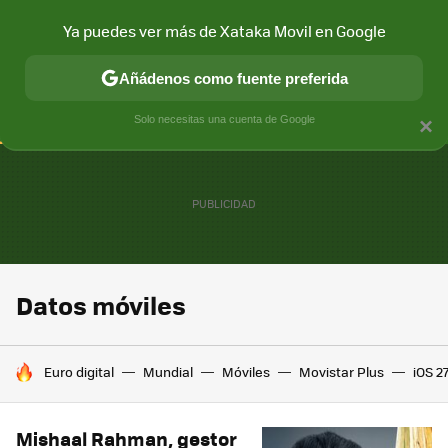
Ya puedes ver más de Xataka Movil en Google
CONECTIVIDAD
MÓVIL Y SOCIEDAD
APLICACIONES
COM
Añádenos como fuente preferida
Solo necesitas una cuenta de Google
×
Datos móviles
HOY SE HABLA DE
Euro digital
Mundial
Móviles
Movistar Plus
iOS 2
Mishaal Rahman, gestor