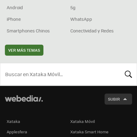
Android
5g
iPhone
WhatsApp
Smartphones Chinos
Conectividad y Redes
VER MÁS TEMAS
BUSCA
SUBIR
Xataka
Xataka Móvil
Applesfera
Xataka Smart Home