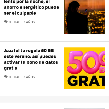
lento por la noche, el
ahorro energético puede
ser el culpable
COMENTARIOS
0
HACE 3 AÑOS
Jazztel te regala 50 GB
este verano: así puedes
activar tu bono de datos
gratis
COMENTARIOS
0
HACE 3 AÑOS