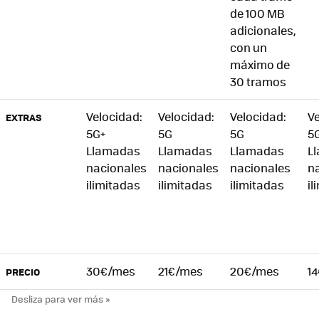
de 100 MB
adicionales,
con un
máximo de
30 tramos
Velocidad:
Velocidad:
Velocidad:
Ve
EXTRAS
5G+
5G
5G
5
Llamadas
Llamadas
Llamadas
L
nacionales
nacionales
nacionales
n
ilimitadas
ilimitadas
ilimitadas
il
30€/mes
21€/mes
20€/mes
1
PRECIO