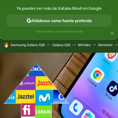
Ya puedes ver más de Xataka Movil en Google
CONECTIVIDAD
MÓVIL Y SOCIEDAD
APLICACIONES
COM
Añádenos como fuente preferida
Solo necesitas una cuenta de Google
×
HOY SE HABLA DE
Samsung Galaxy S26
Galaxy S26
Móviles
Movistar