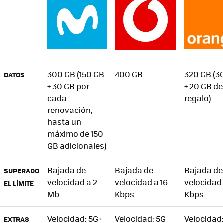
300 GB (150 GB
400 GB
320 GB (3
DATOS
+ 30 GB por
+ 20 GB de
cada
regalo)
renovación,
hasta un
máximo de 150
GB adicionales)
Bajada de
Bajada de
Bajada de
SUPERADO
velocidad a 2
velocidad a 16
velocidad 
EL LÍMITE
Mb
Kbps
Kbps
Velocidad: 5G+
Velocidad: 5G
Velocidad
EXTRAS