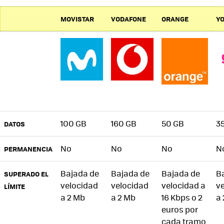
MOVISTAR
VODAFONE
ORANGE
YO
100 GB
160 GB
50 GB
3
DATOS
No
No
No
N
PERMANENCIA
Bajada de
Bajada de
Bajada de
B
SUPERADO EL
velocidad
velocidad
velocidad a
v
LÍMITE
a 2 Mb
a 2 Mb
16 Kbps o 2
a
euros por
cada tramo