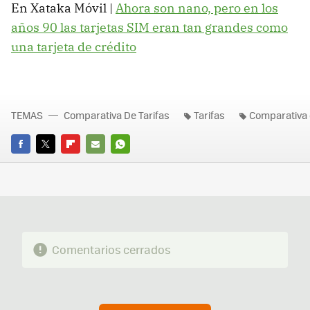
En Xataka Móvil |
Ahora son nano, pero en los
años 90 las tarjetas SIM eran tan grandes como
una tarjeta de crédito
TEMAS
Comparativa De Tarifas
Tarifas
Comparativa 
FACEBOOK
TWITTER
FLIPBOARD
E-
WHATSAPP
MAIL
Comentarios cerrados