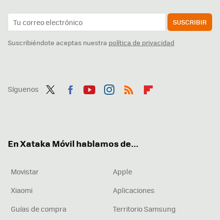
SUSCRIBIR
Suscribiéndote aceptas nuestra
política de privacidad
Síguenos
Twit
Fac
You
Inst
RSS
Flip
ter
ebo
tub
agr
boa
ok
e
am
rd
En Xataka Móvil hablamos de...
Movistar
Apple
Xiaomi
Aplicaciones
Guías de compra
Territorio Samsung