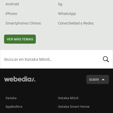
Android
5g
iPhone
WhatsApp
Smartphones Chinos
Conectividad y Redes
VER MÁS TEMAS
BUSCA
SUBIR
Xataka
Xataka Móvil
Applesfera
Xataka Smart Home