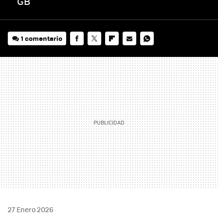
GB
1 comentario
FACEBOOK
TWITTER
FLIPBOARD
E-
WHATSAPP
MAIL
27 Enero 2026