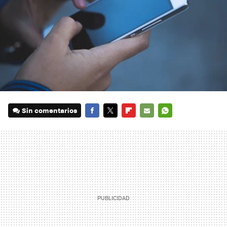
Sin comentarios
FACEBOOK
TWITTER
FLIPBOARD
E-
WHATSAPP
MAIL