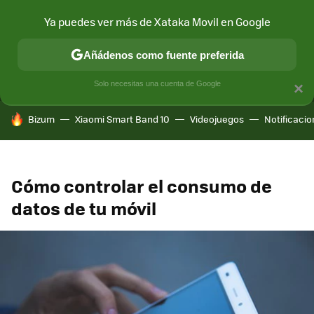
Ya puedes ver más de Xataka Movil en Google
MENÚ
NUEVO
Añádenos como fuente preferida
CONECTIVIDAD
MÓVIL Y SOCIEDAD
APLICACIONES
COM
Solo necesitas una cuenta de Google
×
HOY SE HABLA DE
Bizum
Xiaomi Smart Band 10
Videojuegos
Notificaci
Cómo controlar el consumo de
datos de tu móvil