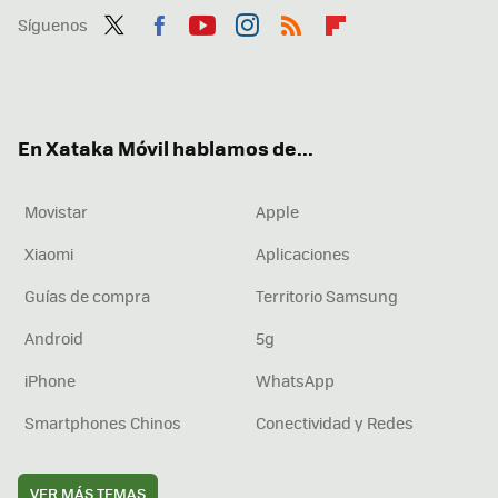
Síguenos
Twit
Fac
You
Inst
RSS
Flip
ter
ebo
tub
agr
boa
ok
e
am
rd
En Xataka Móvil hablamos de...
Movistar
Apple
Xiaomi
Aplicaciones
Guías de compra
Territorio Samsung
Android
5g
iPhone
WhatsApp
Smartphones Chinos
Conectividad y Redes
VER MÁS TEMAS