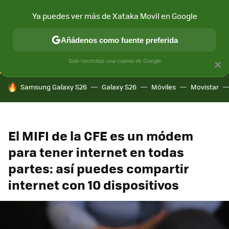
Ya puedes ver más de Xataka Movil en Google
CONECTIVIDAD
MÓVIL Y SOCIEDAD
APLICACIONES
COM
Añádenos como fuente preferida
Solo necesitas una cuenta de Google
×
HOY SE HABLA DE
Samsung Galaxy S26
Galaxy S26
Móviles
Movistar
El MIFI de la CFE es un módem
para tener internet en todas
partes: así puedes compartir
internet con 10 dispositivos