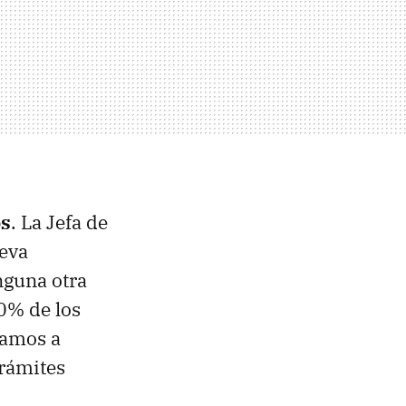
os
. La Jefa de
ueva
nguna otra
00% de los
 vamos a
trámites