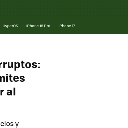
HyperOS
iPhone 18 Pro
iPhone 17
rruptos:
mites
r al
cios y