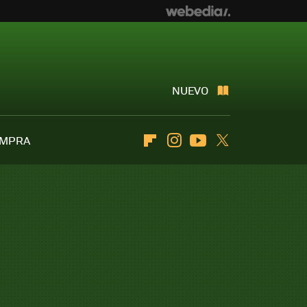
NUEVO
OMPRA
Flipboard
Instagram
Youtube
Twitter