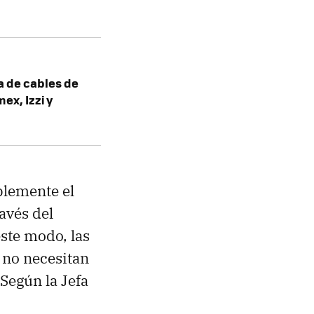
a de cables de
ex, Izzi y
blemente el
avés del
ste modo, las
 no necesitan
Según la Jefa