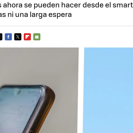
ahora se pueden hacer desde el smar
as ni una larga espera
FACEBOOK
TWITTER
FLIPBOARD
E-
MAIL