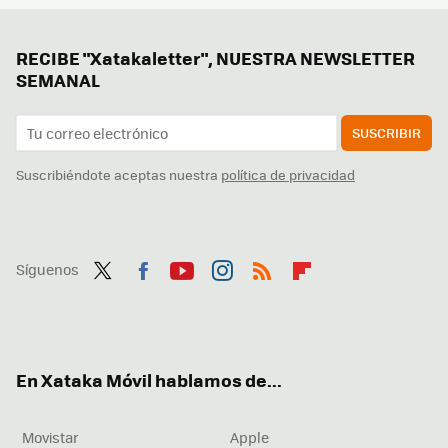
RECIBE "Xatakaletter", NUESTRA NEWSLETTER
SEMANAL
SUSCRIBIR
Suscribiéndote aceptas nuestra
política de privacidad
Síguenos
Twit
Fac
You
Inst
RSS
Flip
ter
ebo
tub
agr
boa
ok
e
am
rd
En Xataka Móvil hablamos de...
Movistar
Apple