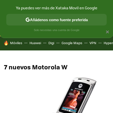
Ya puedes ver más de Xataka Movil en Google
CONECTIVIDAD
MÓVIL Y SOCIEDAD
APLICACIONES
COM
Añádenos como fuente preferida
Solo necesitas una cuenta de Google
×
HOY SE HABLA DE
Móviles
Huawei
Digi
Google Maps
VPN
Hype
7 nuevos Motorola W