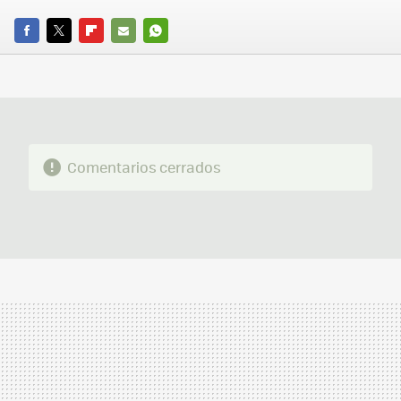
FACEBOOK
TWITTER
FLIPBOARD
E-
WHATSAPP
MAIL
Comentarios cerrados