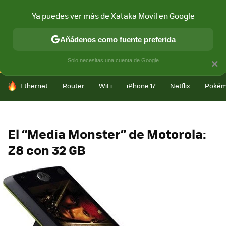
Ya puedes ver más de Xataka Movil en Google
CONECTIVIDAD
MÓVIL Y SOCIEDAD
APLICACIONES
COM
Añádenos como fuente preferida
Solo necesitas una cuenta de Google
×
HOY SE HABLA DE
Ethernet
Router
WiFi
iPhone 17
Netflix
Pokém
El “Media Monster” de Motorola:
Z8 con 32 GB