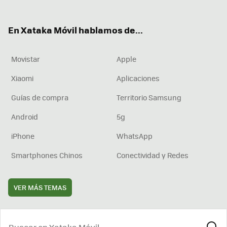
ter
ebo
tub
agr
boa
ok
e
am
rd
En Xataka Móvil hablamos de...
Movistar
Apple
Xiaomi
Aplicaciones
Guías de compra
Territorio Samsung
Android
5g
iPhone
WhatsApp
Smartphones Chinos
Conectividad y Redes
VER MÁS TEMAS