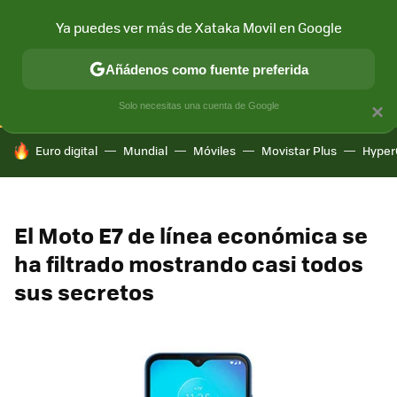
Ya puedes ver más de Xataka Movil en Google
CONECTIVIDAD
MÓVIL Y SOCIEDAD
APLICACIONES
COM
Añádenos como fuente preferida
Solo necesitas una cuenta de Google
×
HOY SE HABLA DE
Euro digital
Mundial
Móviles
Movistar Plus
Hyper
El Moto E7 de línea económica se
ha filtrado mostrando casi todos
sus secretos