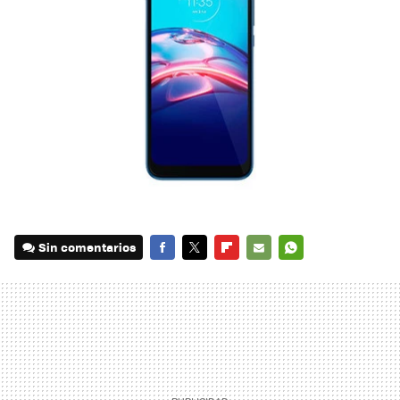
Sin comentarios
FACEBOOK
TWITTER
FLIPBOARD
E-
WHATSAPP
MAIL