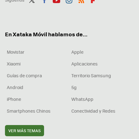
Twit
Fac
You
Inst
RSS
Flip
ter
ebo
tub
agr
boa
ok
e
am
rd
En Xataka Móvil hablamos de...
Movistar
Apple
Xiaomi
Aplicaciones
Guías de compra
Territorio Samsung
Android
5g
iPhone
WhatsApp
Smartphones Chinos
Conectividad y Redes
VER MÁS TEMAS