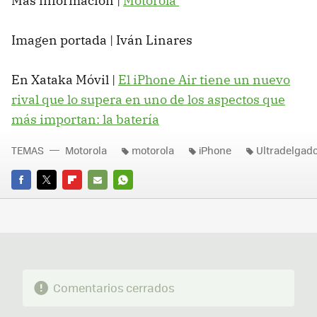
Más información |
Motorola
Imagen portada | Iván Linares
En Xataka Móvil |
El iPhone Air tiene un nuevo
rival que lo supera en uno de los aspectos que
más importan: la batería
TEMAS
Motorola
motorola
iPhone
Ultradelgad
FACEBOOK
TWITTER
FLIPBOARD
E-
WHATSAPP
MAIL
Comentarios cerrados