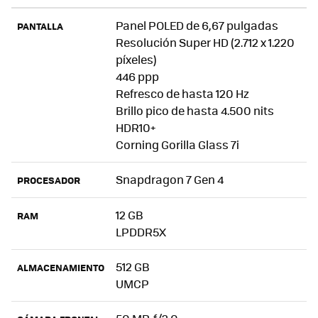
Panel POLED de 6,67 pulgadas
PANTALLA
Resolución Super HD (2.712 x 1.220
píxeles)
446 ppp
Refresco de hasta 120 Hz
Brillo pico de hasta 4.500 nits
HDR10+
Corning Gorilla Glass 7i
Snapdragon 7 Gen 4
PROCESADOR
12 GB
RAM
LPDDR5X
512 GB
ALMACENAMIENTO
UMCP