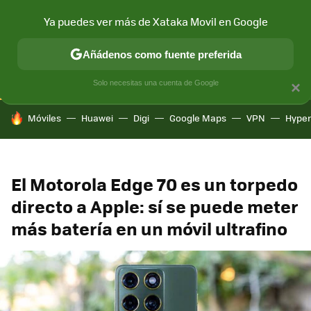
Ya puedes ver más de Xataka Movil en Google
CONECTIVIDAD
MÓVIL Y SOCIEDAD
APLICACIONES
COM
Añádenos como fuente preferida
Solo necesitas una cuenta de Google
×
HOY SE HABLA DE
Móviles
Huawei
Digi
Google Maps
VPN
Hype
El Motorola Edge 70 es un torpedo
directo a Apple: sí se puede meter
más batería en un móvil ultrafino