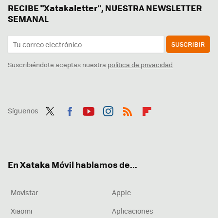
RECIBE "Xatakaletter", NUESTRA NEWSLETTER
SEMANAL
SUSCRIBIR
Suscribiéndote aceptas nuestra
política de privacidad
Síguenos
Twit
Fac
You
Inst
RSS
Flip
ter
ebo
tub
agr
boa
ok
e
am
rd
En Xataka Móvil hablamos de...
Movistar
Apple
Xiaomi
Aplicaciones