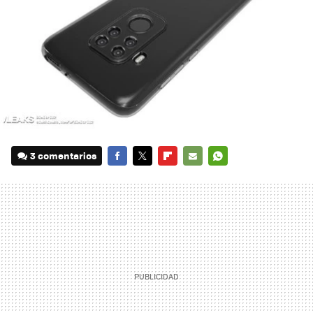
3 comentarios
FACEBOOK
TWITTER
FLIPBOARD
E-
WHATSAPP
MAIL