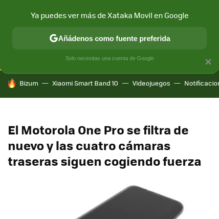
Ya puedes ver más de Xataka Movil en Google
CONECTIVIDAD
MÓVIL Y SOCIEDAD
APLICACIONES
COM
Añádenos como fuente preferida
Solo necesitas una cuenta de Google
×
HOY SE HABLA DE
Bizum
Xiaomi Smart Band 10
Videojuegos
Notificaci
El Motorola One Pro se filtra de
nuevo y las cuatro cámaras
traseras siguen cogiendo fuerza