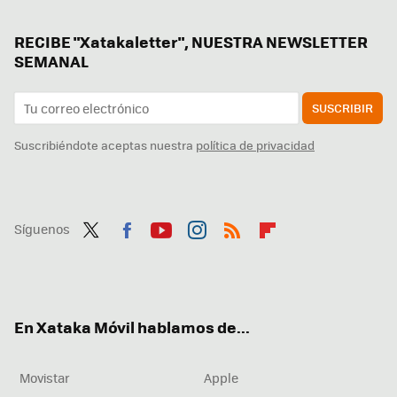
RECIBE "Xatakaletter", NUESTRA NEWSLETTER
SEMANAL
SUSCRIBIR
Suscribiéndote aceptas nuestra
política de privacidad
Síguenos
Twit
Fac
You
Inst
RSS
Flip
ter
ebo
tub
agr
boa
ok
e
am
rd
En Xataka Móvil hablamos de...
Movistar
Apple