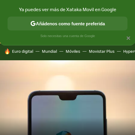
Ya puedes ver más de Xataka Movil en Google
CONECTIVIDAD
MÓVIL Y SOCIEDAD
APLICACIONES
COM
Añádenos como fuente preferida
Solo necesitas una cuenta de Google
×
HOY SE HABLA DE
Euro digital
Mundial
Móviles
Movistar Plus
Hyper