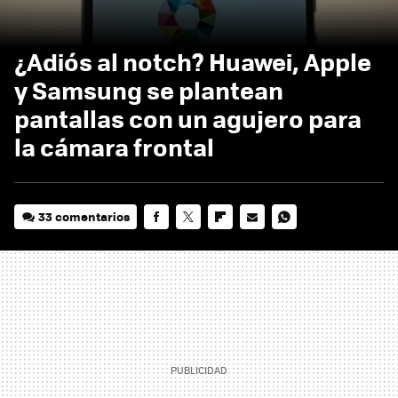
¿Adiós al notch? Huawei, Apple
y Samsung se plantean
pantallas con un agujero para
la cámara frontal
33 comentarios
FACEBOOK
TWITTER
FLIPBOARD
E-
WHATSAPP
MAIL