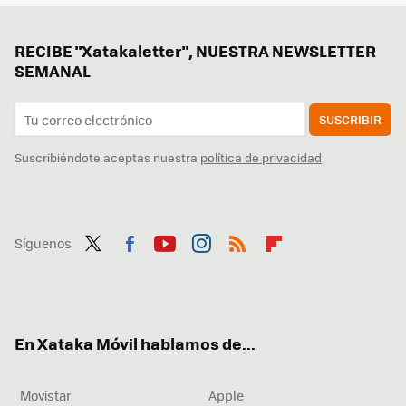
RECIBE "Xatakaletter", NUESTRA NEWSLETTER
SEMANAL
SUSCRIBIR
Suscribiéndote aceptas nuestra
política de privacidad
Síguenos
Twit
Fac
You
Inst
RSS
Flip
ter
ebo
tub
agr
boa
ok
e
am
rd
En Xataka Móvil hablamos de...
Movistar
Apple