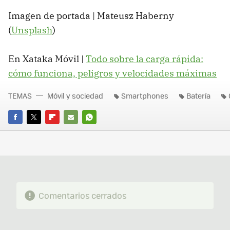
Imagen de portada | Mateusz Haberny
(
Unsplash
)
En Xataka Móvil |
Todo sobre la carga rápida:
cómo funciona, peligros y velocidades máximas
TEMAS
Móvil y sociedad
Smartphones
Batería
FACEBOOK
TWITTER
FLIPBOARD
E-
WHATSAPP
MAIL
Comentarios cerrados