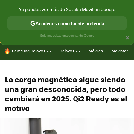
Ya puedes ver más de Xataka Movil en Google
CONECTIVIDAD
MÓVIL Y SOCIEDAD
APLICACIONES
COM
Añádenos como fuente preferida
Solo necesitas una cuenta de Google
×
HOY SE HABLA DE
Samsung Galaxy S26
Galaxy S26
Móviles
Movistar
La carga magnética sigue siendo
una gran desconocida, pero todo
cambiará en 2025. Qi2 Ready es el
motivo