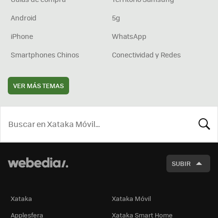
Android
5g
iPhone
WhatsApp
Smartphones Chinos
Conectividad y Redes
VER MÁS TEMAS
BUSCA
SUBIR
Xataka
Xataka Móvil
Applesfera
Xataka Smart Home