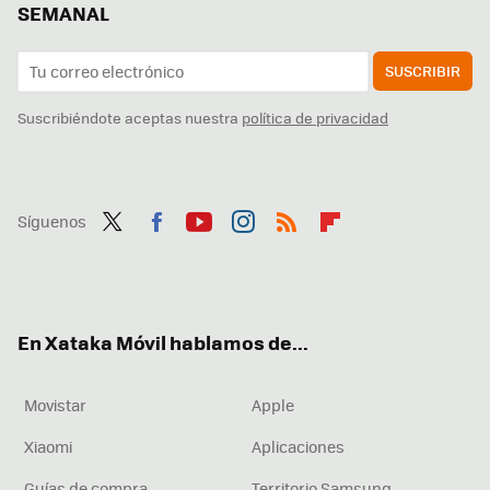
SEMANAL
SUSCRIBIR
Suscribiéndote aceptas nuestra
política de privacidad
Síguenos
Twit
Fac
You
Inst
RSS
Flip
ter
ebo
tub
agr
boa
ok
e
am
rd
En Xataka Móvil hablamos de...
Movistar
Apple
Xiaomi
Aplicaciones
Guías de compra
Territorio Samsung