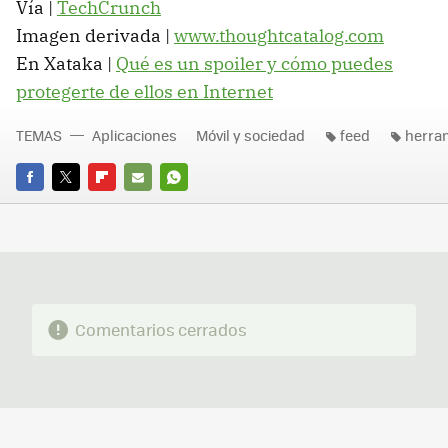
Vía |
TechCrunch
Imagen derivada |
www.thoughtcatalog.com
En Xataka |
Qué es un spoiler y cómo puedes
protegerte de ellos en Internet
TEMAS
Aplicaciones
Móvil y sociedad
feed
herra
FACEBOOK
TWITTER
FLIPBOARD
E-
WHATSAPP
MAIL
Comentarios cerrados