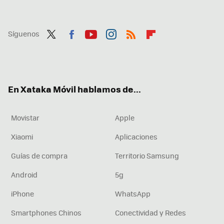
Síguenos
Twit
Fac
You
Inst
RSS
Flip
ter
ebo
tub
agr
boa
ok
e
am
rd
En Xataka Móvil hablamos de...
Movistar
Apple
Xiaomi
Aplicaciones
Guías de compra
Territorio Samsung
Android
5g
iPhone
WhatsApp
Smartphones Chinos
Conectividad y Redes