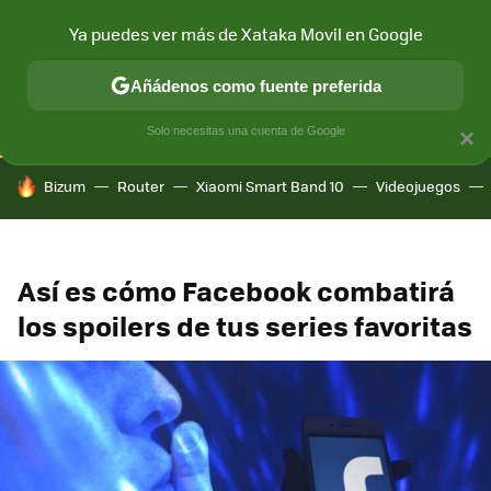
Ya puedes ver más de Xataka Movil en Google
CONECTIVIDAD
MÓVIL Y SOCIEDAD
APLICACIONES
COM
Añádenos como fuente preferida
Solo necesitas una cuenta de Google
×
HOY SE HABLA DE
Bizum
Router
Xiaomi Smart Band 10
Videojuegos
Así es cómo Facebook combatirá
los spoilers de tus series favoritas