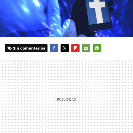
Sin comentarios
FACEBOOK
TWITTER
FLIPBOARD
E-
WHATSAPP
MAIL