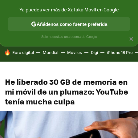
Ya puedes ver más de Xataka Movil en Google
CONECTIVIDAD
MÓVIL Y SOCIEDAD
APLICACIONES
COM
Añádenos como fuente preferida
Solo necesitas una cuenta de Google
×
HOY SE HABLA DE
Euro digital
Mundial
Móviles
Digi
iPhone 18 Pro
He liberado 30 GB de memoria en
mi móvil de un plumazo: YouTube
tenía mucha culpa