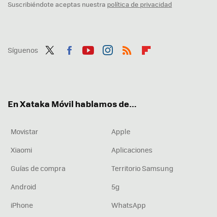
Suscribiéndote aceptas nuestra
política de privacidad
Síguenos
Twit
Fac
You
Inst
RSS
Flip
ter
ebo
tub
agr
boa
ok
e
am
rd
En Xataka Móvil hablamos de...
Movistar
Apple
Xiaomi
Aplicaciones
Guías de compra
Territorio Samsung
Android
5g
iPhone
WhatsApp