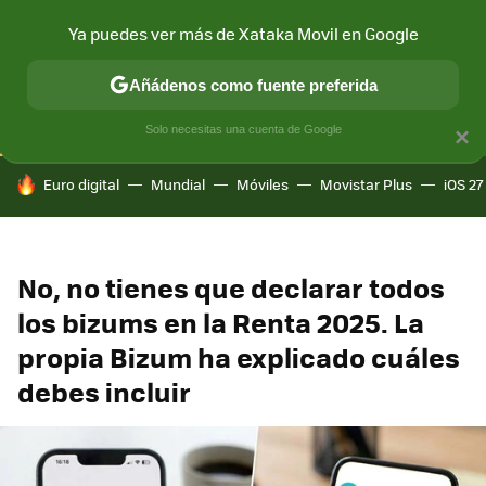
Ya puedes ver más de Xataka Movil en Google
CONECTIVIDAD
MÓVIL Y SOCIEDAD
APLICACIONES
COM
Añádenos como fuente preferida
Solo necesitas una cuenta de Google
×
HOY SE HABLA DE
Euro digital
Mundial
Móviles
Movistar Plus
iOS 27
No, no tienes que declarar todos
los bizums en la Renta 2025. La
propia Bizum ha explicado cuáles
debes incluir