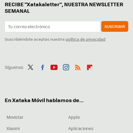
RECIBE "Xatakaletter", NUESTRA NEWSLETTER
SEMANAL
SUSCRIBIR
Suscribiéndote aceptas nuestra
política de privacidad
Síguenos
Twit
Fac
You
Inst
RSS
Flip
ter
ebo
tub
agr
boa
ok
e
am
rd
En Xataka Móvil hablamos de...
Movistar
Apple
Xiaomi
Aplicaciones