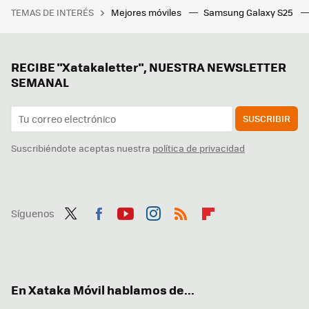
TEMAS DE INTERÉS
Mejores móviles
Samsung Galaxy S25
RECIBE "Xatakaletter", NUESTRA NEWSLETTER
SEMANAL
SUSCRIBIR
Suscribiéndote aceptas nuestra
política de privacidad
Síguenos
Twit
Fac
You
Inst
RSS
Flip
ter
ebo
tub
agr
boa
ok
e
am
rd
En Xataka Móvil hablamos de...