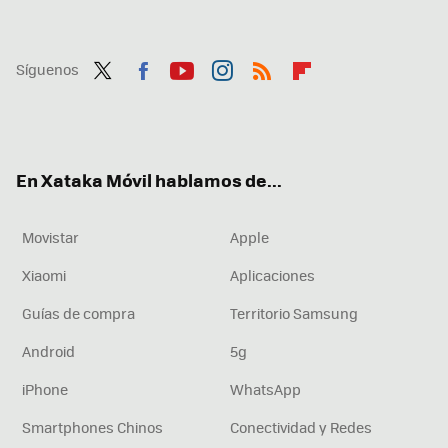
Síguenos
Twit
Fac
You
Inst
RSS
Flip
ter
ebo
tub
agr
boa
ok
e
am
rd
En Xataka Móvil hablamos de...
Movistar
Apple
Xiaomi
Aplicaciones
Guías de compra
Territorio Samsung
Android
5g
iPhone
WhatsApp
Smartphones Chinos
Conectividad y Redes