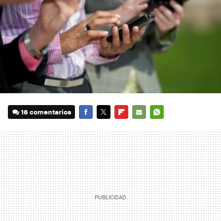
16 comentarios
FACEBOOK
TWITTER
FLIPBOARD
E-
WHATSAPP
MAIL