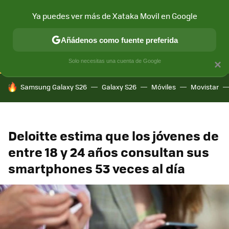
Ya puedes ver más de Xataka Movil en Google
CONECTIVIDAD
MÓVIL Y SOCIEDAD
APLICACIONES
COM
Añádenos como fuente preferida
Solo necesitas una cuenta de Google
×
HOY SE HABLA DE
Samsung Galaxy S26
Galaxy S26
Móviles
Movistar
Deloitte estima que los jóvenes de
entre 18 y 24 años consultan sus
smartphones 53 veces al día