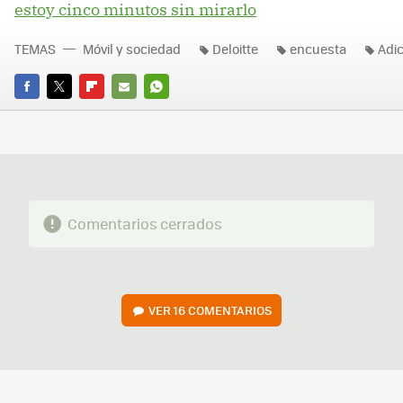
estoy cinco minutos sin mirarlo
TEMAS
Móvil y sociedad
Deloitte
encuesta
Adic
FACEBOOK
TWITTER
FLIPBOARD
E-
WHATSAPP
MAIL
Comentarios cerrados
VER
16 COMENTARIOS