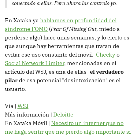
conectado a ellas. Pero ahora las controlo yo.
En Xataka ya
hablamos en profundidad del
síndrome FOMO
(
Fear Of Missing Out
, miedo a
perderse algo) hace unas semanas, y lo cierto es
que aunque hay herramientas que tratan de
evitar ese uso constante del móvil -
Checky
o
Social Network Limiter
, mencionadas en el
artículo del WSJ, es una de ellas-
el verdadero
pilar
de esa potencial "desintoxicación" es el
usuario.
Vía |
WSJ
Más información |
Deloitte
En Xataka Móvil |
Necesito un internet que no
me haga sentir que me pierdo algo importante si