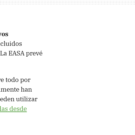
vos
ncluidos
. La EASA prevé
re todo por
almente han
eden utilizar
das desde