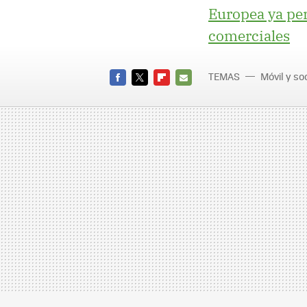
Europea ya per
comerciales
TEMAS
Móvil y s
FACEBOOK
TWITTER
FLIPBOARD
E-
MAIL