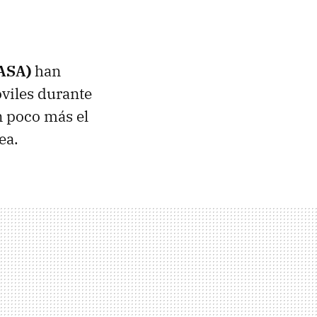
EASA)
han
viles durante
n poco más el
ea.