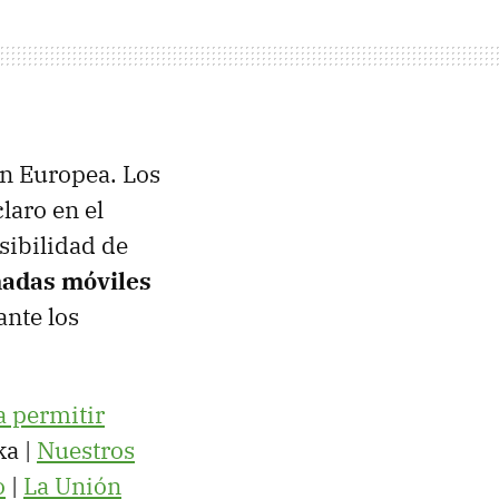
ón Europea. Los
laro en el
sibilidad de
madas móviles
ante los
a permitir
ka |
Nuestros
o
|
La Unión