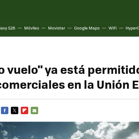
laxy S26
Móviles
Movistar
Google Maps
WiFi
Hyper
o vuelo" ya está permitid
comerciales en la Unión 
FACEBOOK
TWITTER
FLIPBOARD
E-
MAIL