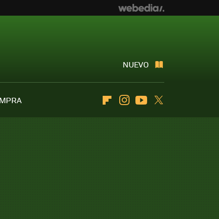
NUEVO
OMPRA
Flipboard
Instagram
Youtube
Twitter