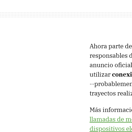
Ahora parte de
responsables de
anuncio oficia
utilizar
conexi
--probablement
trayectos real
Más informaci
llamadas de mó
dispositivos e