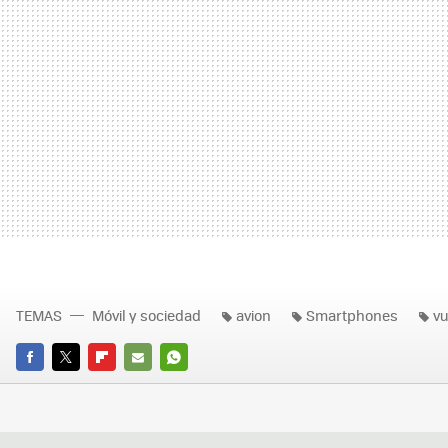
TEMAS
Móvil y sociedad
avion
Smartphones
vu
FACEBOOK
TWITTER
FLIPBOARD
E-
WHATSAPP
MAIL