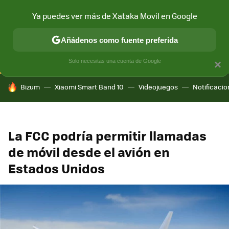
Ya puedes ver más de Xataka Movil en Google
CONECTIVIDAD
MÓVIL Y SOCIEDAD
APLICACIONES
COM
Añádenos como fuente preferida
Solo necesitas una cuenta de Google
×
HOY SE HABLA DE
Bizum
Xiaomi Smart Band 10
Videojuegos
Notificaci
La FCC podría permitir llamadas
de móvil desde el avión en
Estados Unidos