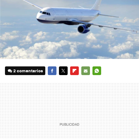
2 comentarios
FACEBOOK
TWITTER
FLIPBOARD
E-
WHATSAPP
MAIL