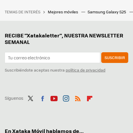
TEMAS DE INTERÉS
Mejores móviles
Samsung Galaxy S25
RECIBE "Xatakaletter", NUESTRA NEWSLETTER
SEMANAL
SUSCRIBIR
Suscribiéndote aceptas nuestra
política de privacidad
Síguenos
Twit
Fac
You
Inst
RSS
Flip
ter
ebo
tub
agr
boa
ok
e
am
rd
En Xataka Móvil hablamos de...