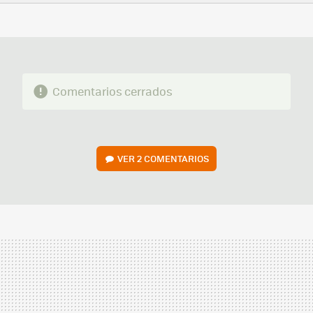
FACEBOOK
TWITTER
FLIPBOARD
E-
WHATSAPP
MAIL
Comentarios cerrados
VER
2 COMENTARIOS