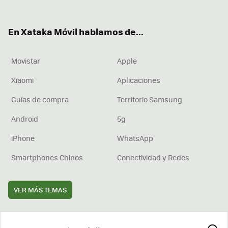
ter
ebo
tub
agr
boa
ok
e
am
rd
En Xataka Móvil hablamos de...
Movistar
Apple
Xiaomi
Aplicaciones
Guías de compra
Territorio Samsung
Android
5g
iPhone
WhatsApp
Smartphones Chinos
Conectividad y Redes
VER MÁS TEMAS