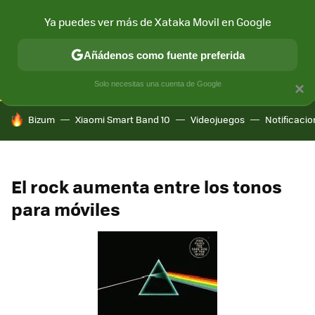
Ya puedes ver más de Xataka Movil en Google
CONECTIVIDAD
MÓVIL Y SOCIEDAD
APLICACIONES
COM
Añádenos como fuente preferida
Solo necesitas una cuenta de Google
×
HOY SE HABLA DE
Bizum
Xiaomi Smart Band 10
Videojuegos
Notificaci
El rock aumenta entre los tonos
para móviles